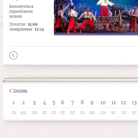
Виконується
українською
мовою
Початок:
15:00
Завершення:
17:25
Липень
1
2
3
4
5
6
7
8
9
10
11
12
13
СБ
НД
ПН
ВТ
СР
ЧТ
ПТ
СБ
НД
ПН
ВТ
СР
ЧТ