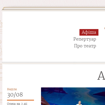
Афіша
Репертуар
Про театр
А
Сторінки
Неділя
30/08
Опера на 2 дії