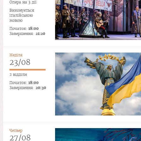
Опера на 3 дії
Виконується
італійською
мовою
Початок:
18:00
Завершення:
21:20
Неділя
23/08
2 відділи
Початок:
18:00
Завершення:
20:30
Четвер
27/08