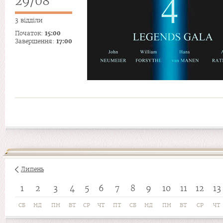
29/08
3 відділи
Початок:
15:00
Завершення:
17:00
Липень
1
2
3
4
5
6
7
8
9
10
11
12
13
СБ
НД
ПН
ВТ
СР
ЧТ
ПТ
СБ
НД
ПН
ВТ
СР
ЧТ