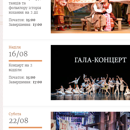
танців та
фольклору історія
кохання на 2 дії
Початок:
15:00
Завершення:
17:00
Неділя
16/08
Концерт на 2
відділи
Початок:
15:00
Завершення:
17:00
Субота
22/08