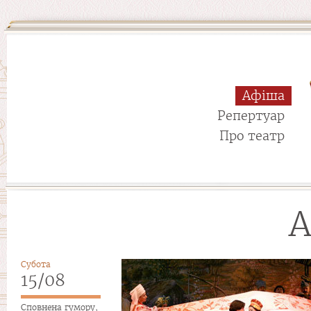
Афіша
Репертуар
Про театр
А
Сторінки
Субота
15/08
Сповнена гумору,