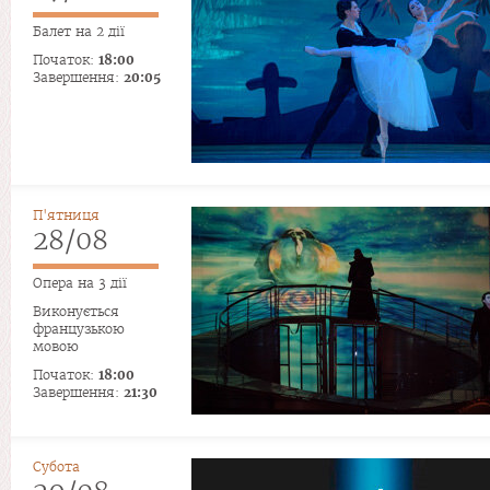
Балет на 2 дії
Початок:
18:00
Завершення:
20:05
П'ятниця
28/08
Опера на 3 дії
Виконується
французькою
мовою
Початок:
18:00
Завершення:
21:30
Субота