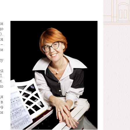
ли
до
).
ня
 –
ри
лу
ед
Л.
м.
но
ця
 в
09
ни