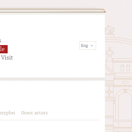
s
le
Visit
oryphei
Guest artists