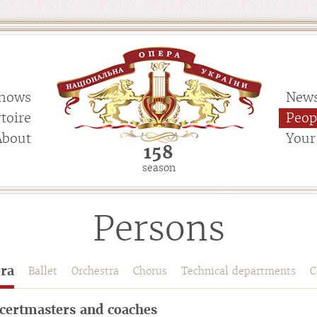
hows
New
toire
Peop
About
Your 
158
season
Persons
ra
Ballet
Orchestra
Chorus
Technical departments
C
certmasters and coaches