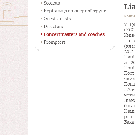
Soloists
Li
Керівництво оперної трупи
Конце
Guest artists
У 19
Directors
(КСС
Concertmasters and coaches
Київ
Післ
Prompters
(кла
2012
Наці
З 2
Наці
Пост
яких
Поп
І.А
чоти
Ліан
бага
Наці
році
Баха