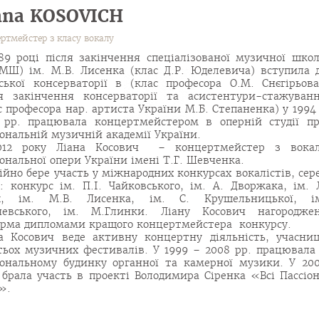
ana KOSOVICH
ртмейстер з класу вокалу
89 році після закінчення спеціалізованої музичної шко
МШ) ім. М.В. Лисенка (клас Д.Р. Юделевича) вступила 
ської консерваторії в (клас професора О.М. Снєгірьова
я закінчення консерваторії та асистентури-стажуван
с професора нар. артиста України М.Б. Степаненка) у 1994
 рр. працювала концертмейстером в оперній студії п
ональній музичній академії України.
012 року Ліана Косович – концертмейстер з вока
ональної опери України імені Т.Г. Шевченка.
ійно бере участь у міжнародних конкурсах вокалістів, сер
: конкурс ім. П.І. Чайковського, ім. А. Дворжака, ім. 
п, ім. М.В. Лисенка, ім. С. Крушельницької, і
лчевського, ім. М.Глинки. Ліану Косович нагородже
рма дипломами кращого концертмейстера конкурсу.
а Косович веде активну концертну діяльність, учасни
тьох музичних фестивалів. У 1999 – 2008 рр. працювала
ональному будинку органної та камерної музики. У 20
 брала участь в проекті Володимира Сіренка «Всі Пассіо
».