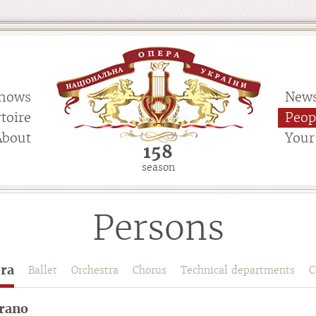
hows
New
toire
Peop
About
Your 
158
season
Persons
ra
Ballet
Orchestra
Chorus
Technical departments
C
rano