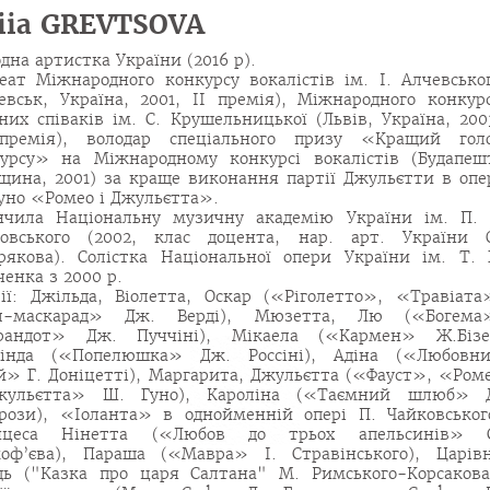
liia GREVTSOVA
дна артистка України (2016 р).
еат Міжнародного конкурсу вокалістів ім. І. Алчевсько
евськ, Україна, 2001, ІІ премія), Міжнародного конкур
них співаків ім. С. Крушельницької (Львів, Україна, 200
 премія), володар спеціального призу «Кращий гол
урсу» на Міжнародному конкурсі вокалістів (Будапеш
щина, 2001) за краще виконання партії Джульєтти в опе
уно «Ромео і Джульєтта».
нчила Національну музичну академію України ім. П. 
ковського (2002, клас доцента, нар. арт. України 
рякова). Солістка Національної опери України ім. Т. 
енка з 2000 р.
ії: Джільда, Віолетта, Оскар («Ріголетто», «Травіата
л-маскарад» Дж. Верді), Мюзетта, Лю («Богема
рандот» Дж. Пуччіні), Мікаела («Кармен» Ж.Бізе
рінда («Попелюшка» Дж. Россіні), Адіна («Любовн
й» Г. Доніцетті), Маргарита, Джульєтта («Фауст», «Ром
жульєтта» Ш. Гуно), Кароліна («Таємний шлюб» 
рози), «Іоланта» в однойменній опері П. Чайковськог
нцеса Нінетта («Любов до трьох апельсинів» 
оф’єва), Параша («Мавра» І. Стравінського), Царів
дь ("Казка про царя Салтана" М. Римського-Корсакова