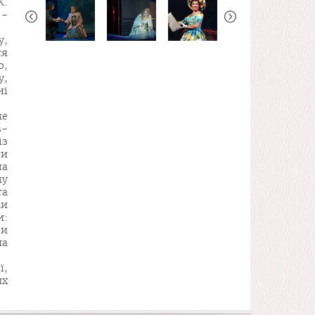
К.
.-
у,
ся
ю,
у,
ні
ме
в-
із
ни
ла
му
та
ми
и:
ри
на
ї,
их