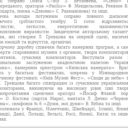
тії сопрано (Меса С-dur Л. Бетховена, «Credo» 
ерецького, ораторія «Paulus» Ф. Мендельсона, Реквієм В
оцарта, поема «Дзвони» С. Рахманінова) та інші.
вачка володіє потужним сопрано повного діапазон
уючого сріблястого тембру. Її голос відрізняєть
ітністю, легкістю, енергетичною наповненіст
конливою виразністю. Завдячуючи акторському талант
зи, які створює Л. Гревцова на оперній сцені, насиче
м емоцій та відчуттів, органічні.
орчому доробку співачки багато камерних програм, а са
ерти старовинної музики з органом, твори композиторі
антиків, сучасних композиторів. Виступала разом 
іональною заслуженою академічною капелою Украї
мка», камерним оркестром «Київська камерата». Бра
сть у багатьох фестивалях, зокрема у Міжнародно
чному фестивалі «Київ Музик Фест», «Сходи до неба» 
Л. Гревцова багато співпрацює із сучасними українськи
позиторами, виконуючи на високому рівні їхні твор
шопрочитання сценічної ораторії «Йосиф Флавій: по
» О. Костіна (партія Мари), кантата Л. Дичко «Черво
на», симфонія № 6 «Думи, мої думи» В. Бібіка та інші.
ролювала у Франції, Німеччині, Швейцарії, Іспанії, Японі
андії, Данії, Польщі, Бельгії, Росії, Японії, Китаї та інш
нах.