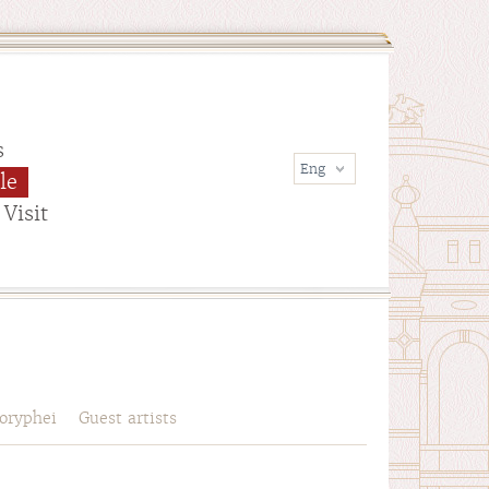
s
le
Visit
oryphei
Guest artists