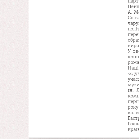
пар
Пенд
А. М
Спі
чар
пол
пере
обра
виро
У тв
конц
ром
Нац
«Ду
уча
музи
ін. 
ком
пер
року
кали
Гаст
Голл
краї