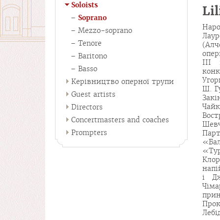
Soloists
Li
Soprano
Наро
Mezzo-soprano
Лаур
Tenore
(Алч
опер
Baritono
ІІІ
Basso
конк
Угор
Керівництво оперної трупи
Ш. Г
Guest artists
Закі
Чай
Directors
Вост
Concertmasters and coaches
Шевч
Prompters
Парт
«Ба
«Ту
Кло
напі
і Д
Чіма
при
Прок
Лебі