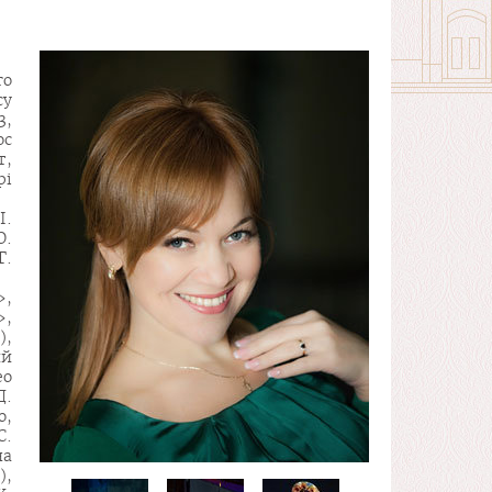
го
су
3,
ос
т,
рі
І.
О.
Г.
»,
»,
),
ий
ео
Д.
о,
С.
на
),