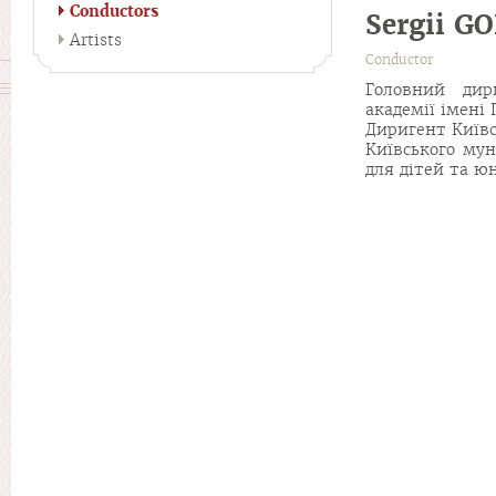
Conductors
Sergii G
Artists
Conductor
Головний дир
академії імені 
Диригент Київс
Київського мун
для дітей та ю