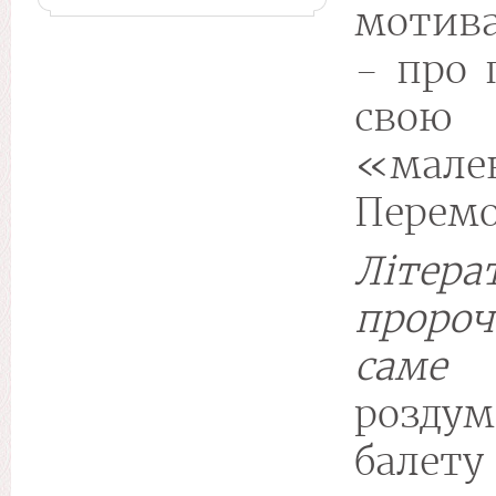
мотив
- про 
сво
«мале
Перемо
Літера
пророч
саме
розд
балету