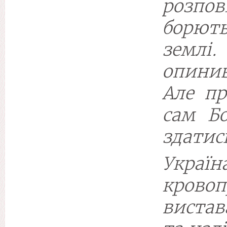
розпо
борют
земл
опини
Але пр
сам Бо
здатис
Укра
крово
вистав