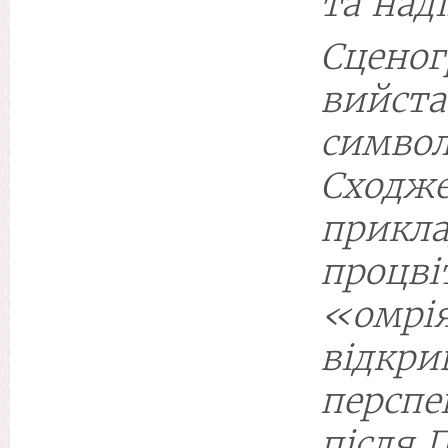
та наді
Сцено
вийс
символ
Сход
прикл
проц
«омр
відкр
перспе
після 