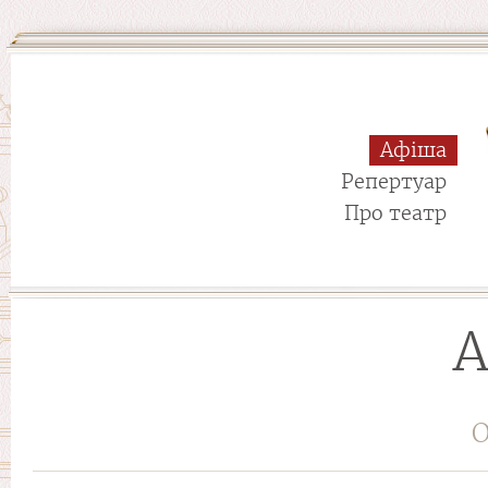
Афіша
Репертуар
Про театр
А
О