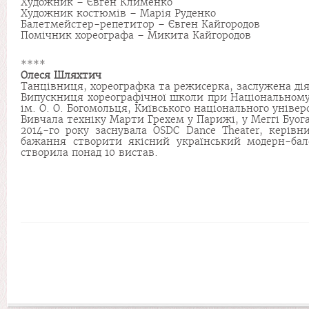
Художник – Євген Клименко
Художник костюмів – Марія Руденко
Балетмейстер-репетитор – Євген Кайгородов
Помічник хореографа – Микита Кайгородов
****
Олеся Шляхтич
Танцівниця, хореографка та режисерка, заслужена ді
Випускниця хореографічної школи при Національному 
ім. О. О. Богомольця, Київського національного універ
Вивчала техніку Марти Грехем у Парижі, у Меггі Буогарт
2014-го року заснувала OSDC Dance Theater, керів
бажання створити якісний український модерн-бал
створила понад 10 вистав.