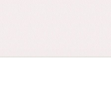
© 2026 — Національний академічний театр опери та балету України 