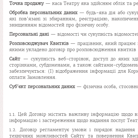
Точка продажу
— каса Театру яка здійснює облік та р
Обробка персональних даних
— будь-яка дія або сукуп
які пов'язані зі збиранням, реєстрацією, накопиче
знищенням відомостей про фізичну особу.
Персональні дані
— відомості чи сукупність відомосте
Розповсюджувач Квитків
— працівник, який працює за
якими укладено договір про розповсюдження квитків 
Сайт
— сукупність веб-сторінок, доступ до яких зд
сторінками, субдоменами, а також сайтами-субдоменам
забезпечується: (І) відображення інформації для Кор
оплати Замовлення.
Суб'єкт персональних даних
— фізична особа, стосовно
1.1. Цей Договір містить важливу інформацію щодо в
інформацію і застереження щодо надання послуг Теат
1.2. Договір регламентує умови і порядок надання
технічних можливостей Сайту та повернення Квитк