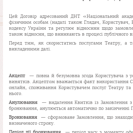
Цей Договір адресований ДНТ «Національний акаде
фізичним особам (надалі також Глядач, Користувач, В
кодексу України та регулює відносини щодо замовл
також відносин, що виникають в процесі публічного в
Перед тим, як скористатись послугами Театру, а 
викладеними далі.
Акцепт
— повна й безумовна згода Користувача з усі
винятків. Акцептом вважається факт використання Са
онлайн, споживання Користувачем послуг Театру та в
нього.
Анулювання
— видалення Квитків із Замовлення з а
бронювання, анулюється автоматично по закінченні П
Бронювання
— сформоване Замовлення, що знаходить
визначеного строку.
Період дії бронювання
— період часу з моменту офо