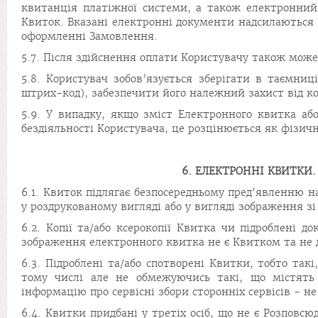
квитанція платіжної системи, а також електронни
Квиток. Вказані електронні документи надсилаються 
оформленні Замовлення.
5.7. Після здійснення оплати Користувачу також мо
5.8. Користувач зобов’язується зберігати в таємни
штрих-код), забезпечити його належний захист від 
5.9. У випадку, якщо зміст Електронного квитка аб
бездіяльності Користувача, це розцінюється як фізич
6. ЕЛЕКТРОННІ КВИТКИ.
6.1. Квиток підлягає безпосередньому пред'явленню 
у роздрукованому вигляді або у вигляді зображення з
6.2. Копії та/або ксерокопії Квитка чи підроблені 
зображення електронного квитка не є Квитком та не д
6.3. Підроблені та/або спотворені Квитки, тобто так
тому числі але не обмежуючись такі, що містять 
інформацію про сервісні збори сторонніх сервісів - не
6.4. Квитки придбані у третіх осіб, що не є Розповс