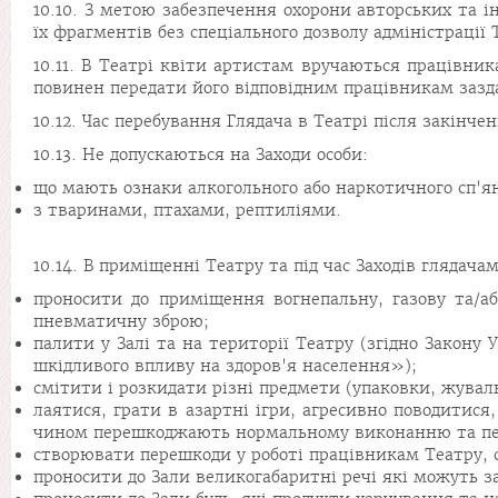
10.10. З метою забезпечення охорони авторських та і
їх фрагментів без спеціального дозволу адміністрації 
10.11. В Театрі квіти артистам вручаються працівни
повинен передати його відповідним працівникам зазда
10.12. Час перебування Глядача в Театрі після закінч
10.13. Не допускаються на Заходи особи:
що мають ознаки алкогольного або наркотичного сп'я
з тваринами, птахами, рептиліями.
10.14. В приміщенні Театру та під час Заходів глядача
проносити до приміщення вогнепальну, газову та/або
пневматичну зброю;
палити у Залі та на території Театру (згідно Закон
шкідливого впливу на здоров'я населення»);
смітити і розкидати різні предмети (упаковки, жувал
лаятися, грати в азартні ігри, агресивно поводити
чином перешкоджають нормальному виконанню та пер
створювати перешкоди у роботі працівникам Театру, 
проносити до Зали великогабаритні речі які можуть 