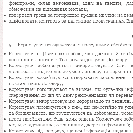
фонограми, склад виконавців, ціни на квитки, умо
обмеження на відвідання вистави;
повертати гроші за попередньо продані квитки на вимо
здійснювати контроль за належним пропусканням Відв
9.1. Користувач погоджуєтеся із наступними обов’яз
Користувач є фізичною особою, яка досягла 18 (вісі
договірні відносини з Театром згідно умов Договору;
Користувач зобов’язується використовувати Сайт 
діяльності, і відповідно до умов Договору та норм чин
Користувач зобов’язується створювати Замовлення і в
підставі цього Договору;
Користувач погоджується та визнає, що будь-яка інф
скеровування до дій чи явну рекомендацію чи переваг
Користувач використовує цю інформацію та технічні м
Користувач погоджується з тим, що самостійно та усві
та бездіяльність, що грунтуються на інформації, розм
перед прийняттям будь-яких рішень Користувач зобов
яку йде відсилання до зовнішніх джерел інформації);
Користувач підтверджує, що вся інформація, надана п