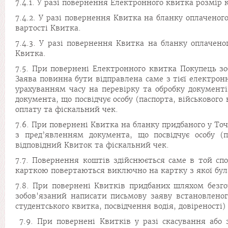
7.4.1. У разі повернення Електронного квитка розмір к
7.4.2. У разі повернення Квитка на бланку оплаченог
вартості Квитка.
7.4.3. У разі повернення Квитка на бланку оплаченог
Квитка.
7.5. При повернені Електронного квитка Покупець зо
Заява повинна бути відправлена саме з тієї електрон
урахуванням часу на перевірку та обробку документі
документа, що посвідчує особу (паспорта, військового
оплату та фіскальний чек.
7.6. При повернені Квитка на бланку придбаного у То
з пред’явленням документа, що посвідчує особу (п
відповідний Квиток та фіскальний чек.
7.7. Повернення коштів здійснюється саме в той спо
карткою повертаються виключно на картку з якої була
7.8. При повернені Квитків придбаних шляхом безго
зобов'язаний написати письмову заяву встановленого
студентського квитка, посвідчення водія, довіреності
7.9. При повернені Квитків у разі скасування або 