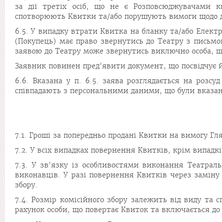
за дії третіх осіб, що не є Розповсюджувачами 
спотворюють Квитки та/або порушують вимоги щодо д
6.5. У випадку втрати Квитка на бланку та/або Елек
(Покупець) має право звернутись до Театру з письмо
заявою до Театру може звернутись виключно особа, щ
Заявник повинен пред'явити документ, що посвідчує й
6.6. Вказана у п. 6.5. заява розглядається на розс
співпадають з персональними даними, що були вказан
7.1. Гроші за попередньо продані Квитки на вимогу Гл
7.2. У всіх випадках повернення Квитків, крім випадкі
7.3. У зв'язку із особливостями виконання Театрал
виконавців. У разі повернення Квитків через заміну
збору.
7.4. Розмір комісійного збору залежить від виду та 
рахунок особи, що повертає Квиток та включається до 