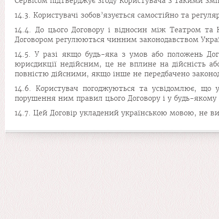
Сервісом підтверджує згоду Користувача з такими зм
14.3. Користувачі зобов’язується самостійно та регуля
14.4. До цього Договору і відносин між Театром та 
Договором регулюються чинним законодавством Україн
14.5. У разі якщо будь-яка з умов або положень До
юрисдикції недійсним, це не вплине на дійсність а
повністю дійсними, якщо інше не передбачено законо
14.6. Користувач погоджуються та усвідомлює, що
порушення ним правил цього Договору і у будь-якому 
14.7. Цей Договір укладений українською мовою, не ви