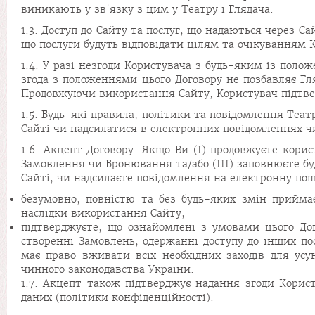
виникають у зв'язку з цим у Театру і Глядача.
1.3. Доступ до Сайту та послуг, що надаються через С
що послуги будуть відповідати цілям та очікуванням К
1.4. У разі незгоди Користувача з будь-яким із пол
згода з положеннями цього Договору не позбавляє Гл
Продовжуючи використання Сайту, Користувач підтвер
1.5. Будь-які правила, політики та повідомлення Теат
Сайті чи надсилатися в електронних повідомленнях чи
1.6. Акцепт Договору. Якщо Ви (І) продовжуєте корис
Замовлення чи Бронювання та/або (ІІІ) заповнюєте бу
Сайті, чи надсилаєте повідомлення на електронну пошт
безумовно, повністю та без будь-яких змін прийма
наслідки використання Сайту;
підтверджуєте, що ознайомлені з умовами цього До
створенні Замовлень, одержанні доступу до інших по
має право вживати всіх необхідних заходів для усу
чинного законодавства України.
1.7. Акцепт також підтверджує надання згоди Корист
даних (політики конфіденційності).