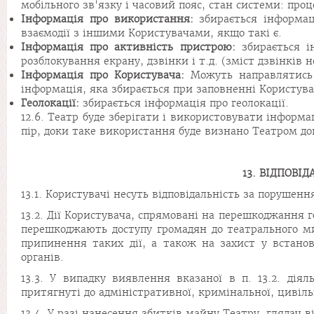
мобільного зв'язку і часовий пояс, стан системи: проц
Інформація про використання:
збирається інформаці
взаємодії з іншими Користувачами, якщо такі є.
Інформація про активність пристрою:
збирається і
розблокування екрану, дзвінки і т.д. (зміст дзвінків н
Інформація про Користувача:
Можуть направлятись 
інформація, яка збирається при заповненні Користува
Геолокації:
збирається інформація про геолокації.
12.6. Театр буде зберігати і використовувати інформа
пір, доки таке використання буде визнано Театром д
13. ВІДПОВІ
13.1. Користувачі несуть відповідальність за порушенн
13.2. Дії Користувача, спрямовані на перешкоджання го
перешкоджають доступу громадян до театрального м
припинення таких дії, а також на захист у встано
органів.
13.3. У випадку виявлення вказаної в п. 13.2. діял
притягнуті до адміністративної, кримінальної, цивіль
13.4. У разі нанесення збитків майну Театру, глядач в