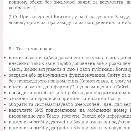
повному обсязі без письмової заяви та документа, що
довіреності).
7.10. При повернені Квитків, у разі скасування Заход
дозволу організатора Заходу та за погодженням із ним
8.1 Театр має право:
вносити зміни та/або доповнення до умов цього Догов
внесення таких змін та/або доповнень але з розміщен
Сайті; Зміни вступають в дію з дати публікації Догов
закрити або призупинити функціонування Сайту та дос
без попереднього повідомлення Користувача, в тому ч
вносити зміни до інформації, що розміщена на Сайті;
проводити профілактичні роботи для підтримки праце
змінювати перелік або припиняти надання Послуг;
збирати та систематизувати знеособлені дані для ве
надсилати SMS повідомлення на мобільний номер К
інформацію про Театр, послуги, Заходи або інформаці
відмовити особі у доступі на Захід у випадку пред’явл
відмовити особі у доступі на Захід у випадку порушен