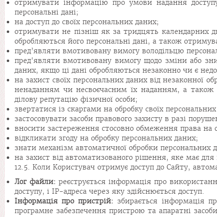
отримувати інформацію про умови надання доступу
персональні дані;
на доступ до своїх персональних даних;
отримувати не пізніш як за тридцять календарних дн
обробляються його персональні дані, а також отримув
пред’являти вмотивовану вимогу володільцю персонал
пред'являти вмотивовану вимогу щодо зміни або зн
даних, якщо ці дані обробляються незаконно чи є нед
на захист своїх персональних даних від незаконної 
ненаданням чи несвоєчасним їх наданням, а також н
ділову репутацію фізичної особи;
звертатися із скаргами на обробку своїх персональних
застосовувати засоби правового захисту в разі поруш
вносити застереження стосовно обмеження права на об
відкликати згоду на обробку персональних даних;
знати механізм автоматичної обробки персональних д
на захист від автоматизованого рішення, яке має для 
12.5. Коли Користувач отримує доступ до Сайту, авто
Лог файли:
реєструється інформація про використанн
доступу, і IP-адреса через яку здійснюється доступ.
Інформація про пристрій:
збирається інформація пр
програмне забезпечення пристрою та апаратні засоби