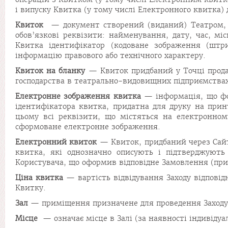
і випуску Квитка (у тому числі Електронного квитка)
Квиток
— документ створений (виданий) Театром, щ
обов’язкові реквізити: найменування, дату, час, мі
Квитка ідентифікатор (кодоване зображення (штр
інформацію правового або технічного характеру.
Квиток на бланку
— Квиток придбаний у Точці прода
господарства в театрально-видовищних підприємствах
Електронне зображення квитка
— інформація, що фор
ідентифікатора квитка, придатна для друку на прин
цьому всі реквізити, що містяться на електронном
сформоване електронне зображення.
Електронний квиток
— Квиток, придбаний через Сайт
квитка, які однозначно описують і підтверджують
Користувача, що оформив відповідне Замовлення (при
Ціна квитка
— вартість відвідування Заходу відповід
Квитку.
Зал
— приміщення призначене для проведення Заходу
Місце
— означає місце в Залі (за наявності індивідуа