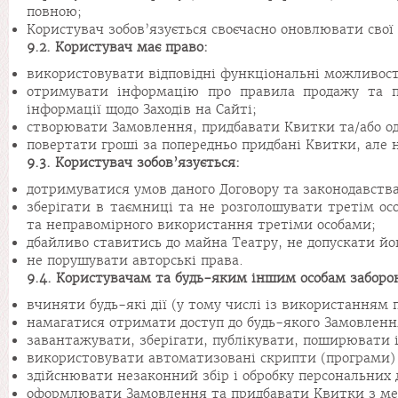
повною;
Користувач зобов’язується своєчасно оновлювати свої 
9.2. Користувач має право:
використовувати відповідні функціональні можливост
отримувати інформацію про правила продажу та п
інформації щодо Заходів на Сайті;
створювати Замовлення, придбавати Квитки та/або од
повертати гроші за попередньо придбані Квитки, але не
9.3. Користувач зобов’язується:
дотримуватися умов даного Договору та законодавства
зберігати в таємниці та не розголошувати третім о
та неправомірного використання третіми особами;
дбайливо ставитись до майна Театру, не допускати й
не порушувати авторські права.
9.4. Користувачам та будь-яким іншим особам заборо
вчиняти будь-які дії (у тому числі із використанням
намагатися отримати доступ до будь-якого Замовлен
завантажувати, зберігати, публікувати, поширювати і
використовувати автоматизовані скрипти (програми) 
здійснювати незаконний збір і обробку персональних 
оформлювати Замовлення та придбавати Квитки з мет