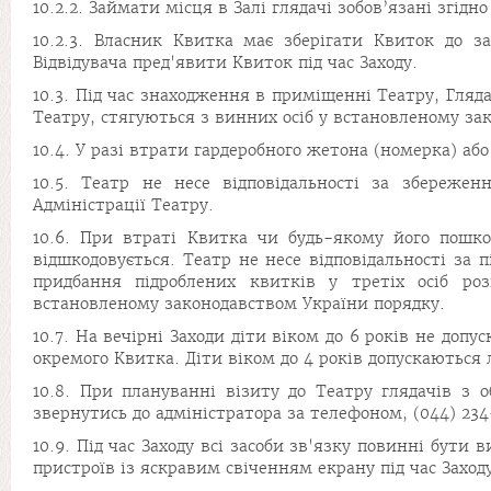
10.2.2. Займати місця в Залі глядачі зобов’язані згідн
10.2.3. Власник Квитка має зберігати Квиток до з
Відвідувача пред'явити Квиток під час Заходу.
10.3. Під час знаходження в приміщенні Театру, Гляд
Театру, стягуються з винних осіб у встановленому за
10.4. У разі втрати гардеробного жетона (номерка) або
10.5. Театр не несе відповідальності за збереже
Адміністрації Театру.
10.6. При втраті Квитка чи будь-якому його пошкод
відшкодовується. Театр не несе відповідальності за 
придбання підроблених квитків у третіх осіб ро
встановленому законодавством України порядку.
10.7. На вечірні Заходи діти віком до 6 років не допу
окремого Квитка. Діти віком до 4 років допускаються 
10.8. При плануванні візиту до Театру глядачів з
звернутись до адміністратора за телефоном, (044) 234
10.9. Під час Заходу всі засоби зв'язку повинні бут
пристроїв із яскравим свіченням екрану під час Заход