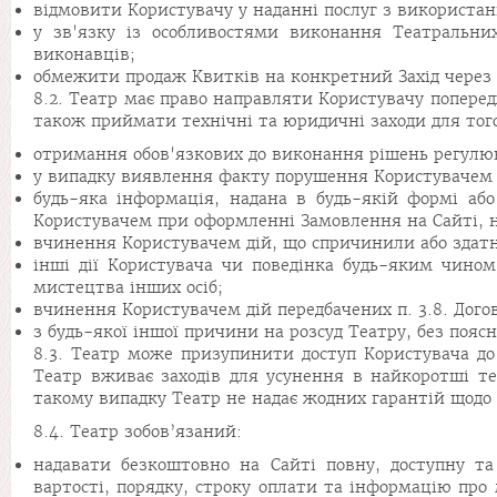
відмовити Користувачу у наданні послуг з використа
у зв'язку із особливостями виконання Театральни
виконавців;
обмежити продаж Квитків на конкретний Захід через Са
8.2. Театр має право направляти Користувачу попере
також приймати технічні та юридичні заходи для того
отримання обов'язкових до виконання рішень регулю
у випадку виявлення факту порушення Користувачем п
будь-яка інформація, надана в будь-якій формі а
Користувачем при оформленні Замовлення на Сайті, н
вчинення Користувачем дій, що спричинили або здатні
інші дії Користувача чи поведінка будь-яким чино
мистецтва інших осіб;
вчинення Користувачем дій передбачених п. 3.8. Дого
з будь-якої іншої причини на розсуд Театру, без пояс
8.3. Театр може призупинити доступ Користувача до
Театр вживає заходів для усунення в найкоротші тер
такому випадку Театр не надає жодних гарантій щодо
8.4. Театр зобов’язаний:
надавати безкоштовно на Сайті повну, доступну та
вартості, порядку, строку оплати та інформацію про