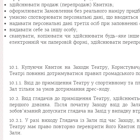
здійснювати продаж (перепродаж) Квитків;
оформлювати Замовлення без реального наміру придб
умисно спотворювати персональні дані, що вводяться 
надавати персональні дані третіх осіб при заповненні 
видавати себе за іншу особу;
сканувати, копіювати чи здійснювати будь-яке інше
електронній чи паперовій формі, здійснювати перепр
10.1. Купуючи Квиток на Заходи Театру, Користувач
Театрі повинні дотримуватися правил громадського п
10.1.1. Вхід до приміщення Театру у спортивному та 
Зал тільки за умов дотримання дрес-коду.
10.2. Вхід глядачів до приміщення Театру, здійснюєт
першого дзвінка. Після початку Заходу вхід до За
зобов'язаний допускати глядача на Захід у випадку вт
10.2.1. У разі виходу Глядача із Зали під час Заходу
Театру має право повторно перевірити його Квиток пр
Зали.