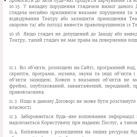
проносити до Зали будь-які продукти харчування та на
10.15. У випадку порушення глядачем вимог даного 
глядача негайно припинити вказане порушення та 
відвідування Театру або залишити приміщення Теа
охорони та/ або поліції вивести правопорушників із Т
10.16. Якщо глядач не допущений до Заходу або виве
Театру, такий глядач не має права на повернення кош
11.1. Всі об'єкти, розміщені на Сайті, програмний ко
скрипти, програми, музика, звуки та інші об'єкти і
об'єкти захищені. Кожен з вказаних об'єктів не м
фреймі, опублікований, завантажений, переданий, п
правовласника.
11.2. Ніщо в даному Договорі не може бути розглянут
власності.
11.3. Забороняється будь-яке копіювання інформації 
надсилається Користувачу при наданні Послуг, а тако
11.4. Копіювання і розміщення на інших ресурсах б