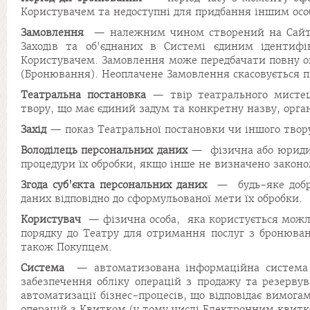
Користувачем та недоступні для придбання іншим осо
Замовлення
— належним чином створений на Сайті з
Заходів та об'єднаних в Системі єдиним ідентиф
Користувачем. Замовлення може передбачати повну оп
(Бронювання). Неоплачене Замовлення скасовується піс
Театральна постановка
— твір театрального мистец
твору, що має єдиний задум та конкретну назву, орга
Захід
— показ Театральної постановки чи іншого твор
Володілець персональних даних
— фізична або юридичн
процедури їх обробки, якщо інше не визначено законо
Згода суб'єкта персональних даних
— будь-яке добров
даних відповідно до сформульованої мети їх обробки.
Користувач
— фізична особа, яка користується можли
порядку до Театру для отримання послуг з бронюван
також Покупцем.
Система
— автоматизована інформаційна система Т
забезпечення обліку операцій з продажу та резерву
автоматизації бізнес-процесів, що відповідає вимогам
операцій з Квитком (у тому числі Електронним квитко