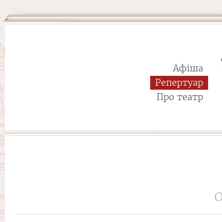
Афіша
Репертуар
Про театр
О