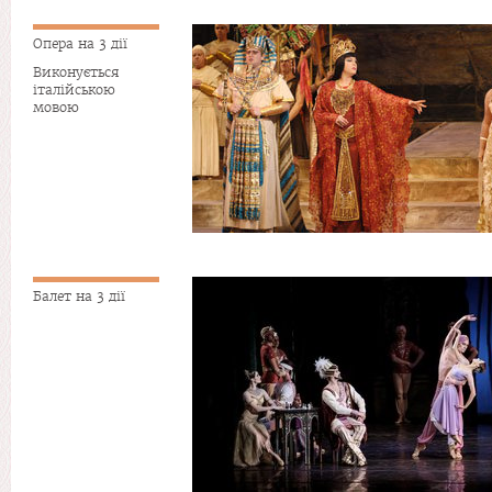
Опера на 3 дії
Виконується
італійською
мовою
Балет на 3 дії