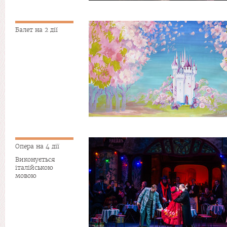
Балет на 2 дії
Опера на 4 дії
Виконується
італійською
мовою