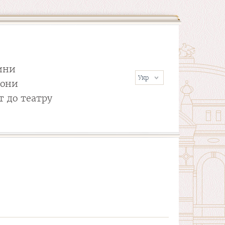
ини
сони
т до театру