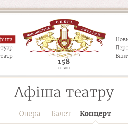
фіша
Нов
ртуар
Пер
театр
Візи
158
сезон
Афіша театру
Опера
Балет
Концерт