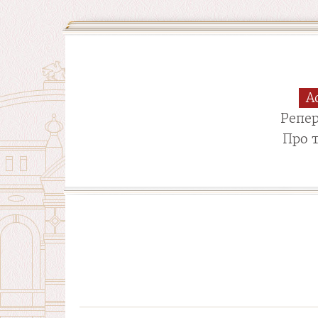
А
Репе
Про 