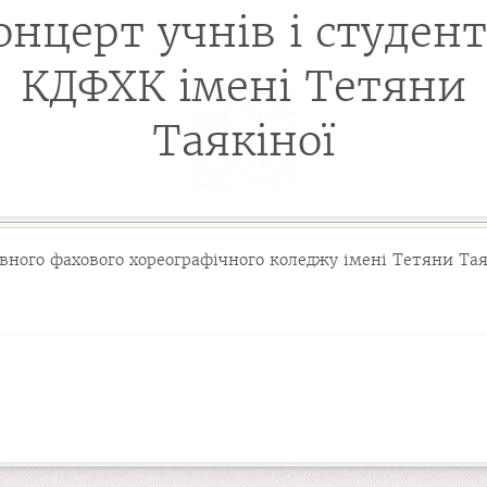
онцерт учнів і студент
КДФХК імені Тетяни
Таякіної
авного фахового хореографічного коледжу імені Тетяни Тая