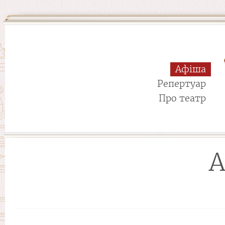
Афіша
Репертуар
Про театр
А