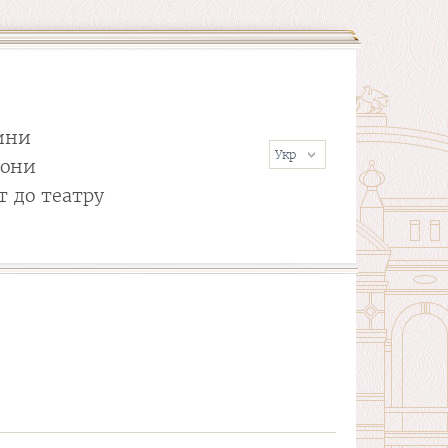
ини
сони
т до театру