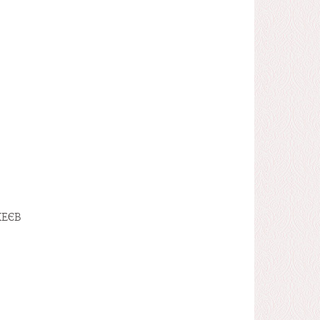
.
ХЕЄВ