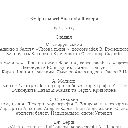
Вечір пам'яті Анатолія Шекери
17.05.2025
І відділ
М. Скорульський
Адажіо з балету «Лісова пісня», хореографія В. Вронськог
Виконують Катерина Курченко та Олександр Скулкін
а музику Ф. Шопена «Моя Жізель», хореографія В. Федото
Виконують Юлія Кулик, Даниїл Пащук,
 Карєв, Іван Авдієвський, Дмитро Александров, Олексій Н
А. Меліков
гмент з балету «Легенда про любов», хореографія А. Ше
Виконують Наталія Мацак та Сергій Кривоконь
Є. Станкович
ір», ідея А. Шекери, хореографія С. Бондура, відеооформ
аргарита Альянах, Андрій Карєв, Іван Авдієвський, Олек
артисти балету Національної опери України
Дж. Верді
«Аїда», сцена з ІІ дії опери, хореографія А. Шекери