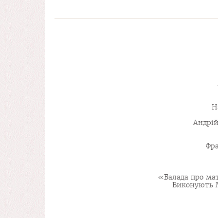
Н
Андрій
Фра
«Балада про мат
Виконують М