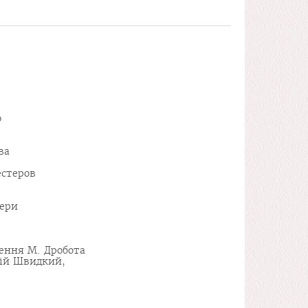
о
ва
естеров
кери
лення М. Дробота
сій Швидкий,