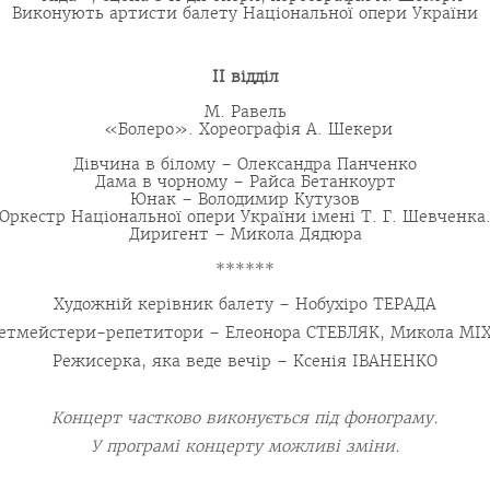
Виконують артисти балету Національної опери України
ІІ відділ
М. Равель
«Болеро». Хореографія А. Шекери
Дівчина в білому – Олександра Панченко
Дама в чорному – Райса Бетанкоурт
Юнак – Володимир Кутузов
Оркестр Національної опери України імені Т. Г. Шевченка
Диригент – Микола Дядюра
******
Художній керівник балету – Нобухіро ТЕРАДА
етмейстери-репетитори – Елеонора СТЕБЛЯК, Микола МІ
Режисерка, яка веде вечір – Ксенія ІВАНЕНКО
Концерт частково виконується під фонограму.
У програмі концерту можливі зміни.