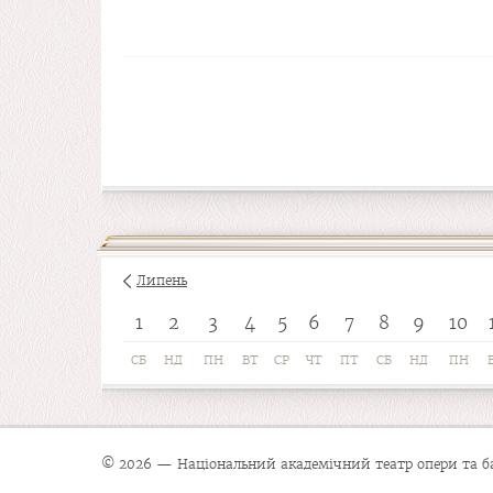
Липень
1
2
3
4
5
6
7
8
9
10
СБ
НД
ПН
ВТ
СР
ЧТ
ПТ
СБ
НД
ПН
© 2026 — Національний академічний театр опери та бал