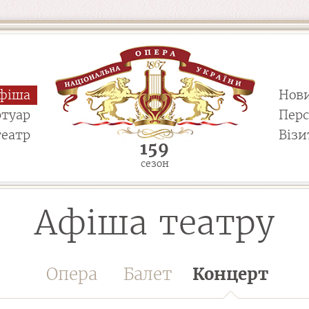
фіша
Нов
ртуар
Пер
театр
Візи
159
сезон
Афіша театру
Опера
Балет
Концерт