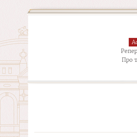
А
Репе
Про 