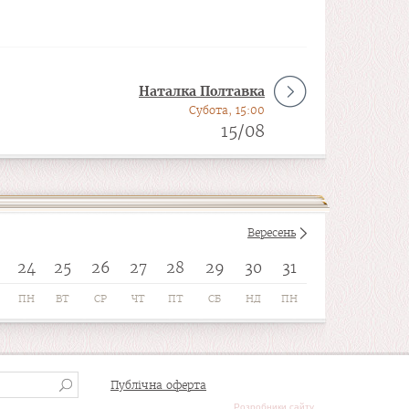
Наталка Полтавка
Субота, 15:00
15/08
Вересень
24
25
26
27
28
29
30
31
ПН
ВТ
СР
ЧТ
ПТ
СБ
НД
ПН
Публічна оферта
Розробники сайту