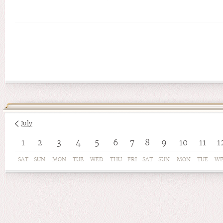
July
1
2
3
4
5
6
7
8
9
10
11
1
SAT
SUN
MON
TUE
WED
THU
FRI
SAT
SUN
MON
TUE
W