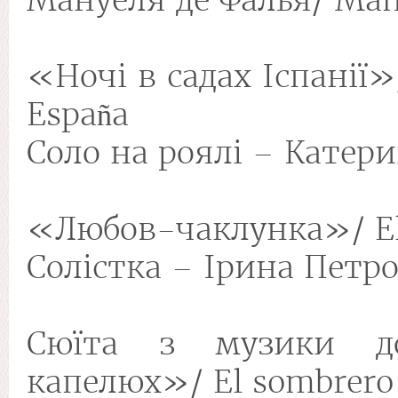
«Ночі в садах Іспанії»/
España
Соло на роялі – Катер
«Любов-чаклунка»/ El
Солістка – Ірина Петр
Сюїта з музики д
капелюх»/ El sombrero d