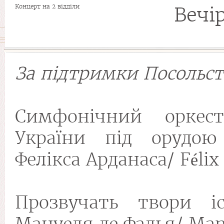
Концерт на 2 відділи
Вечі
За підтримки Посольств
Симфонічний оркест
України під орудою 
Фелікса Арданаса/ Félix
Прозвучать твори іс
Мануеля де Фалья/ Manu