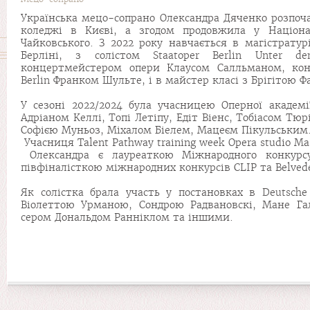
Українська мецо-сопрано Олександра Дяченко розпоч
коледжі в Києві, а згодом продовжила у Націона
Чайковського. З 2022 року навчається в магістрату
Берліні, з солістом Staatoper Berlin Unter 
концертмейстером опери Клаусом Салльманом, кон
Berlin Франком Шульте, і в майстер класі з Брігітою Ф
У сезоні 2022/2024 була учасницею Оперної академ
Адріаном Келлі, Топі Летіпу, Едіт Віенс, Тобіасом Тю
Софією Муньоз, Міхалом Біелем, Мацеєм Пікульським
Учасниця Talent Pathway training week Opera studio Ma
Олександра є лауреаткою Міжнародного конкурсу
півфіналісткою міжнародних конкурсів CLIP та Belvede
Як солістка брала участь у постановках в Deutsche
Віолеттою Урманою, Сондрою Радвановскі, Мане Га
сером Дональдом Ранніклом та іншими.