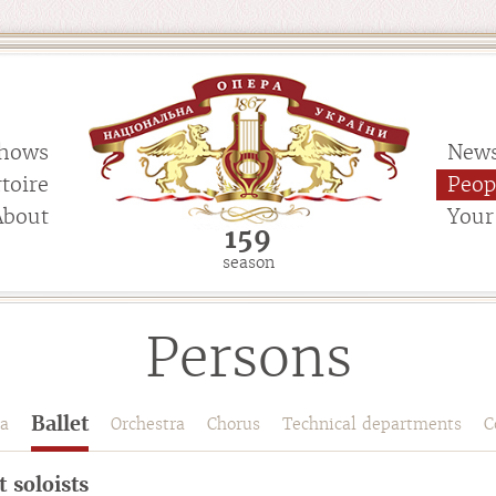
hows
New
toire
Peop
About
Your 
159
season
Persons
Ballet
a
Orchestra
Chorus
Technical departments
C
t soloists