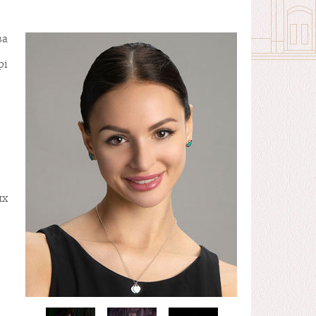
ва
рі
их