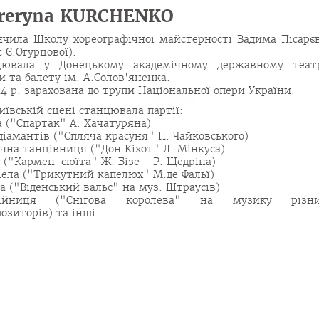
reryna KURCHENKO
нчила Школу хореографічної майстерності Вадима Пісарє
с Є.Огурцової).
цювала у Донецькому академічному державному теат
и та балету ім. А.Солов'яненка.
14 р. зарахована до трупи Національної опери України.
иївській сцені станцювала партії:
а ("Спартак" А. Хачатуряна)
діамантів ("Спляча красуня" П. Чайковського)
чна танцівниця ("Дон Кіхот" Л. Мінкуса)
 ("Кармен-сюїта" Ж. Бізе - Р. Щедріна)
іела ("Трикутний капелюх" М.де Фальї)
а ("Віденський вальс" на муз. Штраусів)
бійниця ("Снігова королева" на музику різн
озиторів) та інші.