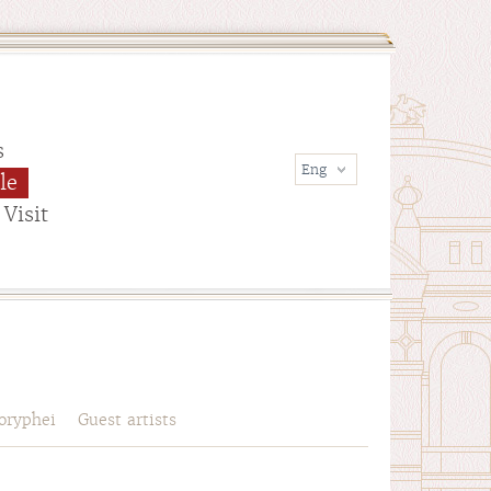
s
le
Visit
oryphei
Guest artists