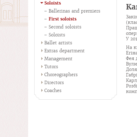
Soloists
Ka
Ballerinas and premiers
Закі
First soloists
(кла
Second soloists
Пра
опер
Soloists
У 20
Ballet artists
На к
Extras department
Егін
Фея 
Management
Вули
Tutors
Доля
Choreographers
Габр
Карл
Directors
Роз
Coaches
комп