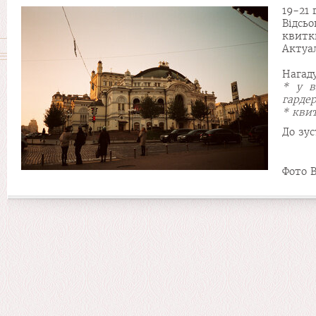
19-21 
Відсь
квитк
Актуа
Нагад
* у в
гарде
* квит
До зус
Фото В