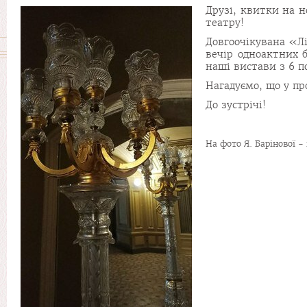
Друзі, квитки на 
театру!
Довгоочікувана «Л
вечір одноактних 
наші вистави з 6 п
Нагадуємо, що у пр
До зустрічі!
На фото Я. Барінової - 