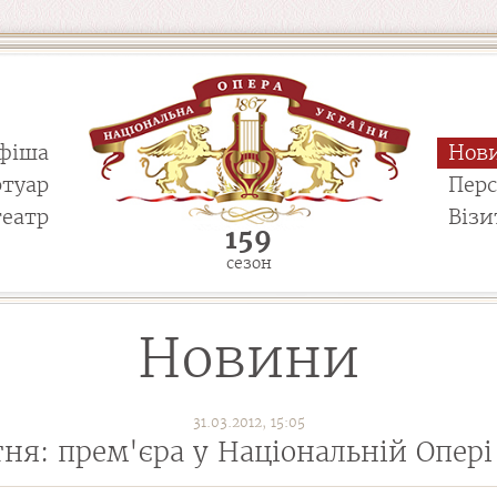
фіша
Нов
ртуар
Пер
театр
Візи
159
сезон
Новини
31.03.2012, 15:05
ітня: прем'єра у Національній Опері