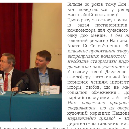
Більше 20 років тому Дон 
він повертається у репе
масштабній постановці.
Цього разу за основу взяли
із задач постановників
композитора для сучасного
одну дію менше.
І без ж
головний режисер Націона
Анатолій Солов'яненко. В
класичне прочитання твору.
антрепризних вольностей. 
необхідне створювати видо
допомогою найсучасніших те
У своєму творі Джузеппе 
атмосферу католицької Ісп
коритися ченцям-інквізит
історії, любов, що не ма
соціальні обмеження… До
чарівністю музики, а й гли
Нам пощастило працюва
сподіваємося, що ця опе
художній керівник Націон
надзвичайно цікаво!
- вто
диригент-постановник ви
 музикантів оркестру. До речі, у цьому випадку київська