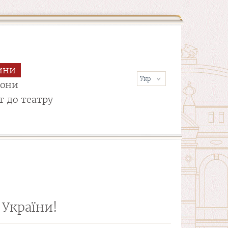
ини
сони
т до театру
 України!