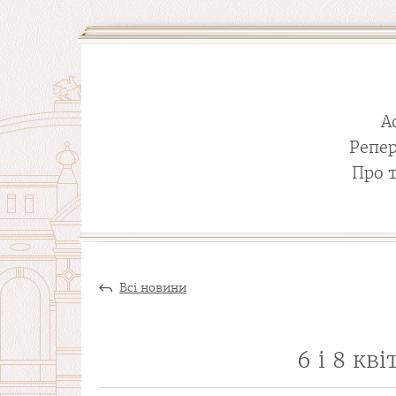
А
Репе
Про 
Всі новини
6 і 8 кв