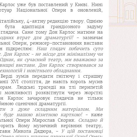
Карлос уже був поставлений у Києві. Нині
ртуар Національної Опери в оновленій,
 італійську, 4-актну редакцію твору. Однією
 була адаптація грандіозного задуму
 глядача. Саме тому Дон Карлос матиме на
одних втрат для драматургії!
- зазначає
льної Опери, режисер-постановник вистави
ін підкреслює:
Наш глядач побачить суто
 Дон Карлос - не місце для мінімалізму чи
Однак, як сучасний театр, ми вважаємо за
вищні вистави. Дон Карлос створювався за
хнологій і новітнього обладнання.
Верді зумів передати гнітючу і страшну
анії XVI століття, де навіть король мусив
орам. Людські трагедії на тлі перипетій
є можливості розквітнути через жорсткі
н Карлос зачаровує глядачів не тільки
биною сценічної драматургії.
ти з дуже складним матеріалом. Ми
ра буде нашою візитною карткою!
- каже
альної Опери Мирослав Скорик.
Складно й
рить йому музичний керівник театру,
стави Микола Дядюра, -
У цій постановці
 Опера пішла шляхом паризької Grand Opera: