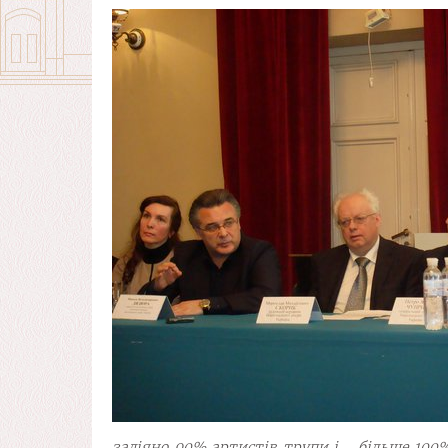
задіяно 90% артистів трупи і… більше 100%