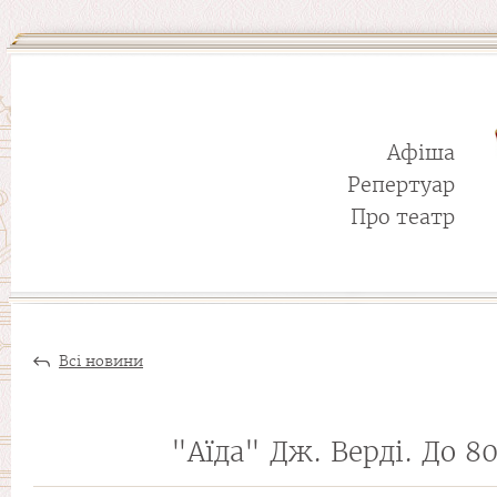
Афіша
Репертуар
Про театр
Всі новини
"Аїда" Дж. Верді. До 