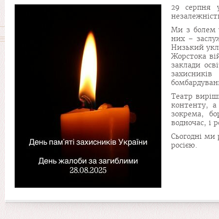
29 серпня у
незалежність
Ми з болем 
них – заслу
Низький уклі
Жорстока ві
заклади осв
захисників
бомбардуван
Театр виріш
контенту, а
зокрема, бо
водночас, і 
Сьогодні ми 
росією.