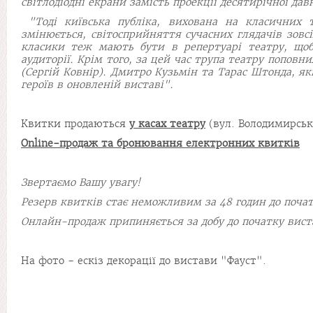
світлодіодні екрани замість проекції десятирічної да
"Тоді київська публіка, вихована на класичних т
змінюється, світосприйняття сучасних глядачів зовс
класики теж мають бути в репертуарі театру, щоб
аудиторії. Крім того, за цей час трупа театру попов
(Сергій Ковнір). Дмитро Кузьмін та Тарас Штонда, як
героїв в оновленій виставі".
Квитки продаються
у касах театру
(вул. Володимирська
Online-продаж та бронювання електронних квитків
Звертаємо Вашу увагу!
Резерв квитків стає неможливим за 48 годин до почат
Онлайн-продаж припиняється за добу до початку вист
На фото - ескіз декорації до вистави "Фауст".