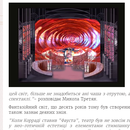
цей світ, більше не знадобиться ані чаша з отрутою, 
спектаклі."
- розповідає Микола Третяк.
Фантазійний світ, що десять років тому був створе
також зазнає деяких змін.
"Коли Корраді ставив "Фауста", театр був не зовсім г
у нео-готичній естетиці з елементами стимпанку.