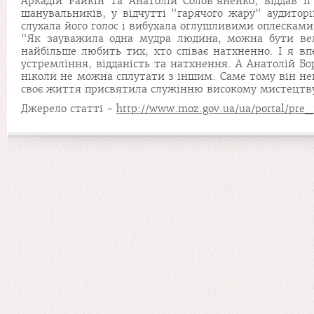
Аркадій Райкін та Анатолій Солов'яненко, віддав ї
шанувальників, у відчутті "гарячого жару" аудитор
слухала його голос і вибухала оглушливими оплесками,
"Як зауважила одна мудра людина, можна бути вели
найбільше любить тих, хто співає натхненно. І я вп
устремління, відданість та натхнення. А Анатолій Б
ніколи не можна сплутати з іншим. Саме тому він не
своє життя присвятила служінню високому мистецтву, 
Джерело статті -
http://www.moz.gov.ua/ua/portal/pre