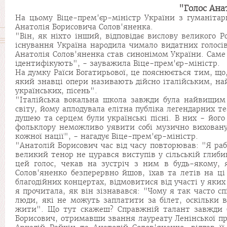
"Голос Ана
На цьому Віце-прем'єр-міністр України з гуманітар
Анатолія Борисовича Солов'яненка.
"Він, як ніхто інший, відповідає вислову великого Ро
існування Україна народила чимало видатних голосів
Анатолія Солов'яненка став синонімом України. Саме 
ідентифікують", - зауважила Віце-прем'єр-міністр.
На думку Раїси Богатирьової, це пояснюється тим, що
який знавці опери називають дійсно італійським, на
українських, пісень".
"Італійська вокальна школа завжди була найвищим 
світу, йому аплодувала елітна публіка легендарних т
душею та серцем були українські пісні. В них - йог
фольклору неможливо уявити собі музично виховану
кожної нації", - нагадує Віце-прем'єр-міністр.
"Анатолій Борисович час від часу повторював: "Я раб
великий тенор не цурався виступів у сільській глиби
цей голос, чекав на зустріч з ним в будь-якому, 
Солов'яненко безперервно йшов, їхав та летів на ці
благодійних концертах, відмовитися від участі у яких
я прочитала, як він зізнавався: "Чому я так часто 
люди, які не можуть заплатити за білет, оскільки 
жити". Що тут скажеш? Справжній талант завжди бл
Борисович, отримавши звання лауреату Ленінської пре