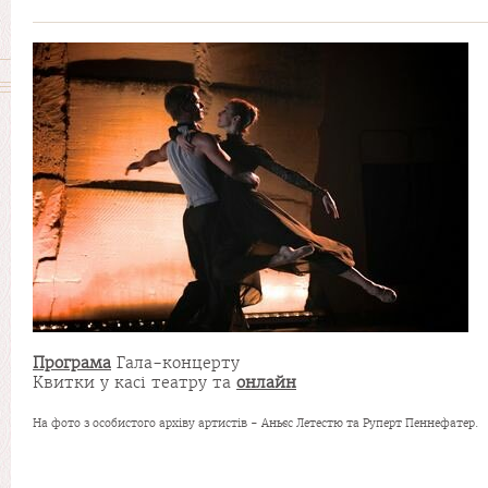
Програма
Гала-концерту
Квитки у касі театру та
онлайн
На фото з особистого архіву артистів - Аньєс Летестю та Руперт Пеннефатер.