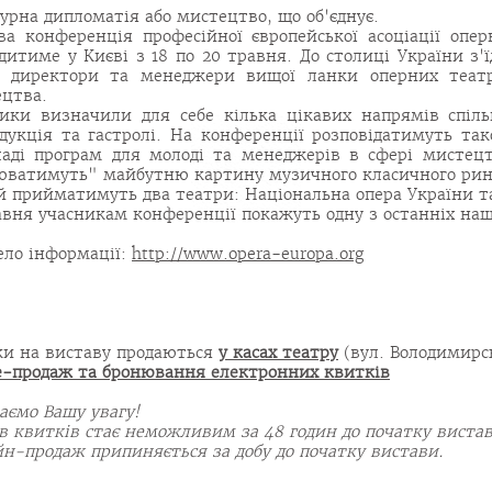
урна дипломатія або мистецтво, що об'єднує.
ва конференція професійної європейської асоціації опе
дитиме у Києві з 18 по 20 травня. До столиці України з'ї
у: директори та менеджери вищої ланки оперних театр
цтва.
ики визначили для себе кілька цікавих напрямів спільн
дукція та гастролі. На конференції розповідатимуть так
аді програм для молоді та менеджерів в сфері мистецт
ватимуть" майбутню картину музичного класичного ринк
й прийматимуть два театри: Національна опера України т
авня учасникам конференції покажуть одну з останніх наш
ло інформації:
http://www.opera-europa.org
и на виставу продаються
у касах театру
(вул. Володимирсь
e-продаж та бронювання електронних квитків
аємо Вашу увагу!
в квитків стає неможливим за 48 годин до початку вистав
н-продаж припиняється за добу до початку вистави.