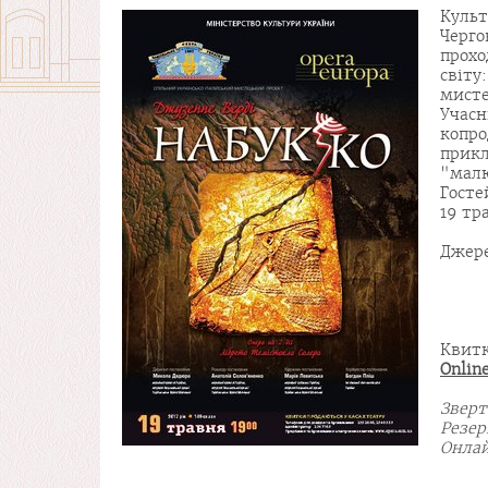
Культ
Черго
прохо
світ
мисте
Учасн
копро
прикл
"малю
Госте
19 тр
Джере
Квитк
Onlin
Зверт
Резер
Онлай