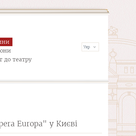
ини
сони
т до театру
era Europa" у Києві