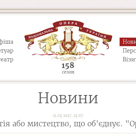
фіша
Нов
ртуар
Пер
театр
Візи
158
сезон
Новини
11.05.2017, 15:07
ія або мистецтво, що об'єднує. "Op