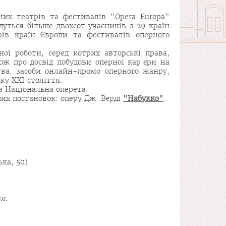
рних театрів та фестивалів "Opera Europa"
дуться більше двохсот учасників з 29 країн
ів країн Європи та фестивалів оперного
ої роботи, серед котрих авторські права,
ож про досвід побудови оперної кар'єри на
ва, засоби онлайн-промо оперного жанру,
у XXI століття.
а Національна оперета.
их постановок: оперу Дж. Верді
"Набукко"
.
ка, 50).
и.