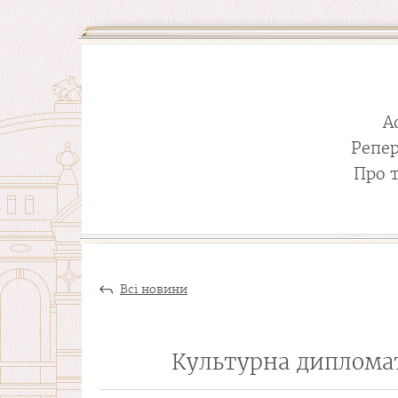
А
Репе
Про 
Всі новини
Культурна дипломат