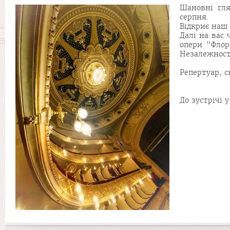
Шановні гля
серпня.
Відкриє наш 
Далі на вас 
опери "Флор
Незалежност
Репертуар, 
До зустрічі 