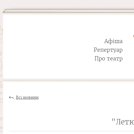
Афіша
Репертуар
Про театр
Всі новини
"Летю