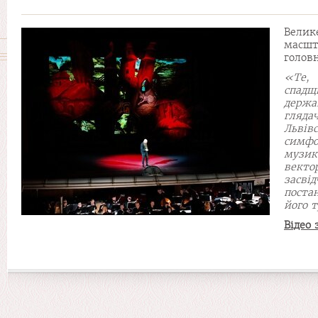
Велик
масшт
головн
«Те, 
спадщ
держа
гляда
Львів
симфо
музик
векто
засві
поста
його 
Відео 