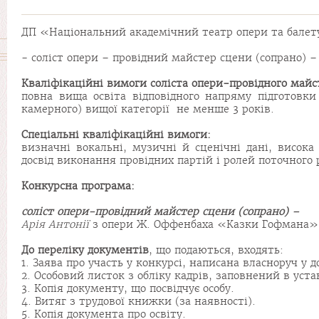
ДП «Національний академічний театр опери та балету
- соліст опери – провідний майстер сцени (сопрано) – 
Кваліфікаційні вимоги соліста опери-провідного майс
повна вища освіта відповідного напряму підготовки 
камерного) вищої категорії не менше 3 років.
Спеціальні кваліфікаційні вимоги:
визначні вокальні, музичні й сценічні дані, висока
досвід виконання провідних партій і ролей поточного 
Конкурсн
а
програм
а
:
соліст опери-провідний майстер сцени (
сопрано
) –
Арія Антонії
з опери Ж. Оффенбаха «Казки Гофмана»
До переліку документів
, що подаються, входять:
1. Заява про участь у конкурсі, написана власноруч у 
2. Особовий листок з обліку кадрів, заповнений в ус
3. Копія документу, що посвідчує особу.
4. Витяг з трудової книжки (за наявності).
5. Копія документа про освіту.