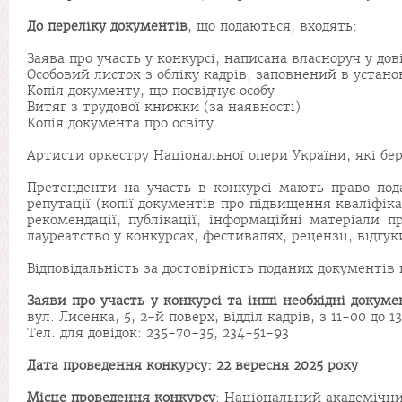
До переліку документів
, що подаються, входять:
Заява про участь у конкурсі, написана власноруч у до
Особовий листок з обліку кадрів, заповнений в уста
Копія документу, що посвідчує особу
Витяг з трудової книжки (за наявності)
Копія документа про освіту
Артисти оркестру Національної опери України, які беру
Претенденти на участь в конкурсі мають право подав
репутації (копії документів про підвищення кваліфік
рекомендації, публікації, інформаційні матеріали п
лауреатство у конкурсах, фестивалях, рецензії, відгу
Відповідальність за достовірність поданих документів
Заяви про участь у конкурсі та інші необхідні доку
вул. Лисенка, 5, 2-й поверх, відділ кадрів, з 11-00 до 1
Тел. для довідок: 235-70-35, 234-51-93
Дат
а
проведення конкурсу:
22 вересня 2025
року
Місце проведення конкурсу
: Національний академічний