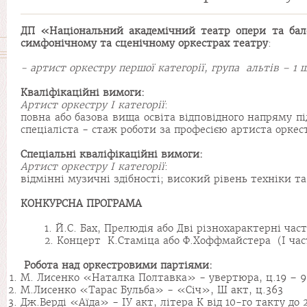
ДП «Національний академічний театр опери та бал
симфонічному та сценічному оркестрах театру
:
- артист оркестру першої категорії, група альтів – 1 ш
Кваліфікаційні вимоги:
Артист оркестру I категорії
:
повна або базова вища освіта відповідного напряму пі
спеціаліста - стаж роботи за професією артиста оркест
Спеціальні кваліфікаційні вимоги:
Артист оркестру I категорії
:
відмінні музичні здібності; високий рівень техніки 
КОНКУРСН
А
ПРОГРАМ
А
1. Й.С. Бах, Прелюдія або Дві різнохарактерні части
2. Концерт К.Стаміца або Ф.Хоффмайстера (І част
Робота над оркестровими партіями:
М. Лисенко «Наталка Полтавка» - увертюра, ц.19 – 9
М.Лисенко «Тарас Бульба» - «Січ», Ш акт, ц.363
Дж.Верді «Аїда» - ІУ акт, літера К від 10-го такту до 