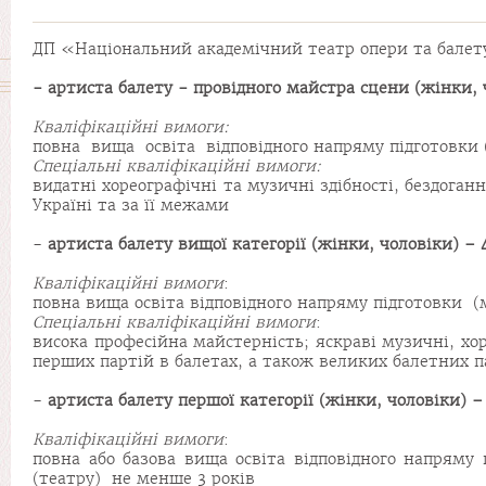
ДП «Національний академічний театр опери та балету
-
артиста балету - провідного майстра сцени
(жінки,
Кваліфікаційні вимоги:
повна вища освіта відповідного напряму підготовки (м
Спеціальні кваліфікаційні вимоги:
видатні хореографічні та музичні здібності, бездоган
Україні та за її межами
-
артиста балету вищо
ї
категорії (жінки,
чоловіки
) –
Кваліфікаційні вимоги
:
повна вища освіта відповідного напряму підготовки (м
Спеціальні
кваліфікаційні
вимоги
:
висока професійна майстерність; яскраві музичні, хор
перших партій в балетах, а також великих балетних п
-
артиста балету першо
ї
категорії (жінки,
чоловіки
) 
Кваліфікаційні вимоги
:
повна або базова вища освіта відповідного напряму 
(театру) не менше 3 років