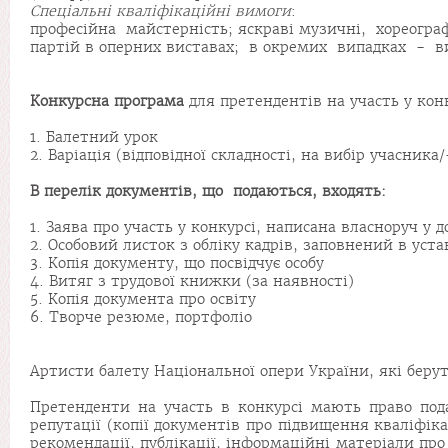
Спеціальні
кваліфікаційні
вимоги
:
професійна майстерність; яскраві музичні, хореограф
партій в оперних виставах; в окремих випадках - в
Конкурсна програма
для претендентів на участь у кон
1. Балетний урок
2. Варіація (відповідної складності, на вибір учасник
В перелік
документів, що
подаються, входять:
1. Заява про участь у конкурсі, написана власноруч у 
2. Особовий листок з обліку кадрів, заповнений в ус
3. Копія документу, що посвідчує особу
4. Витяг з трудової книжки (за наявності)
5. Копія документа про освіту
6. Творче резюме, портфоліо
Артисти балету Національної опери України, які беруть
Претенденти на участь в конкурсі мають право подав
репутації (копії документів про підвищення кваліфік
рекомендації, публікації, інформаційні матеріали про