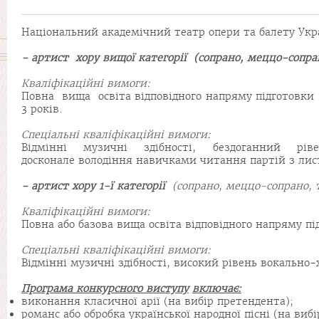
Національний академічний театр опери та балету Укра
- артист
хору
вищої
категорії
(
сопрано,
меццо
-сопра
Кваліфікаційні
вимоги
:
Повна вища освіта відповідного напряму підготовки (м
3 років.
Спеціальні
кваліфікаційні
вимоги
:
Відмінні музичні здібності, бездоганний рів
досконале володіння навичками читання партій з лис
- артист хору 1-ї
категорії
(сопрано,
меццо
-сопрано, 
Кваліфікаційні
вимоги
:
Повна або базова вища освіта відповідного напряму під
Спеціальні
кваліфікаційні
вимоги
:
Відмінні музичні здібності, високий рівень вокально-
Програма
конкурсного
виступу
включає
:
виконання класичної арії (на вибір претендента);
романс або обробка української народної пісні (на виб