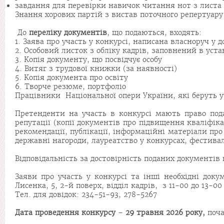
завдання для перевірки навичок читання нот з листа (
Знання хорових партій з вистав поточного репертуару 
До
переліку
документів
, що подаються, входять:
1. Заява про участь у конкурсі, написана власноруч у 
2. Особовий листок з обліку кадрів, заповнений в ус
3. Копія документу, що посвідчує особу
4. Витяг з трудової книжки (за наявності)
5. Копія документа про освіту
6. Творче резюме, портфоліо
Працівники Національної опери України, які беруть уча
Претенденти на участь в конкурсі мають право подав
репутації (копії документів про підвищення кваліфік
рекомендації, публікації, інформаційні матеріали про
державні нагороди, лауреатство у конкурсах, фестивал
Відповідальність за достовірність поданих документів
Заяви про участь у конкурсі та інші необхідні доку
Лисенка, 5, 2-й поверх, відділ кадрів, з 11-00 до 13-00 
Тел. для довідок: 234-51-93, 278-5267
Дата
проведення
конкурсу
–
29 травня 2026
року,
поча