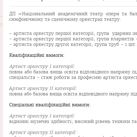
ДП «Національний академічний театр опери та бал
симфонічному та сценічному оркестрах театру:
- артиста оркестру першої категорії, група ударних ін
- артиста оркестру першої категорії, група кларнетів –
- артиста оркестру другої категорії, група труб – 1 шт.
Кваліфікаційні вимоги:
Артист оркестру I категорії
:
повна або базова вища освіта відповідного напряму пі
спеціаліста - стаж роботи за професією артиста оркест
А
ртист оркестру II категорії:
повна або базова вища освіта відповідного напряму пі
Спеціальні кваліфікаційні вимоги:
Артист оркестру I категорії
:
відмінні музичні здібності; високий рівень техніки 
Артист оркестру II категорії
: