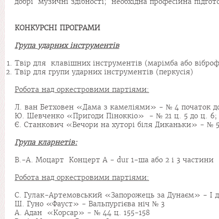
добрі музичні здібності; необхідна професійна підго
КОНКУРСНІ ПРОГРАМИ
Група
ударних інструментів
Твір для клавішних інструментів (марімба або вібро
Твір для групи ударних інструментів (перкусія)
Робота над оркестровими партіями:
Л. ван Бетховен «Дама з камеліями» - № 4 початок до ц
Ю. Шевченко «Пригоди Піноккіо» - № 21 ц. 5 до ц. 6; 
Є. Станкович «Вечори на хуторі біля Диканьки» - № 5 по
Група
кларнетів:
В.-А. Моцарт Концерт А - dur 1-ша або 2 і 3 частини
Робота над оркестровими партіями:
С. Гулак-Артемовський «Запорожець за Дунаєм» - І дія
Ш. Гуно «Фауст» - Вальпургієва ніч № 3
А. Адан «Корсар» - № 44 ц. 155-158