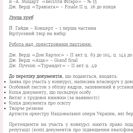
В.-А. Моцарт «Весілля Фігаро» - № 15
Дж. Верді «Травіата» - Finale ІІ ц. 26 до кінця
Група труб
Й. Гайдн – Концерт – 1 перша частина
Віртуозний твір на вибір
Робота над оркестровими партіями:
Дж. Верді «Дон Карлос» - ІІ акт ц. 83 до 104; ц. 143 до
Дж. Верді «Аїда» - Grand final
Дж. Пуччіні «Турандот» - ІІ акт ц. 49
До переліку документів
, що подаються, входять:
Заява про участь у конкурсі, написана власноруч у до
Особовий листок з обліку кадрів, заповнений в уста
Копія документу, що посвідчує особу
Витяг з трудової книжки (за наявності)
Копія документа про освіту
Творче резюме
Артисти оркестру Національної опери України, які беру
Претенденти на участь у конкурсі мають право подав
репутації (копії документів про підвищення кваліфік