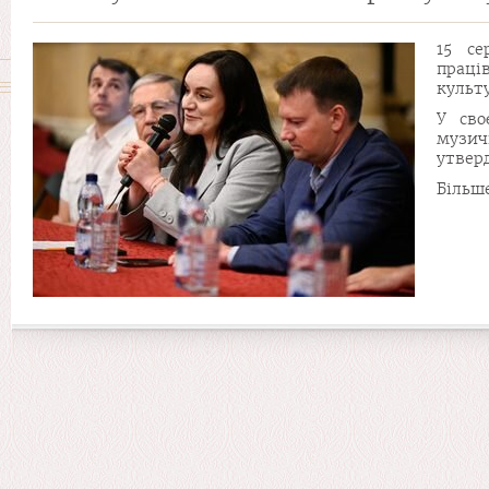
15 се
праці
культ
У сво
музич
утвер
Більш