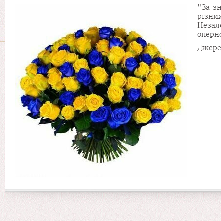
"За з
різни
Незал
оперн
Джере