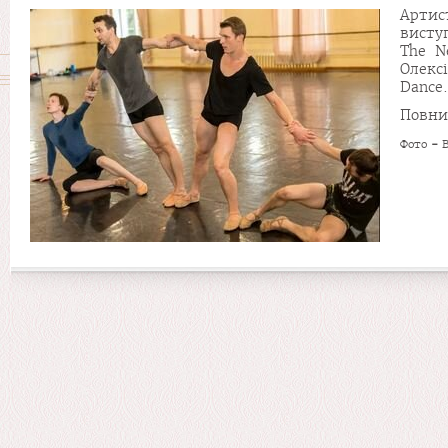
Артис
висту
The N
Олекс
Dance.
Повн
Фото
-