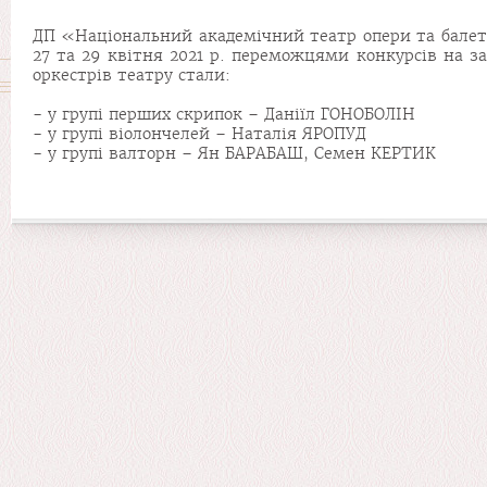
ДП «Національний академічний театр опери та балету 
27 та 29 квітня 2021 р. переможцями конкурсів на з
оркестрів театру стали:
- у групі перших скрипок – Даніїл ГОНОБОЛІН
- у групі віолончелей – Наталія ЯРОПУД
- у групі валторн – Ян БАРАБАШ, Семен КЕРТИК