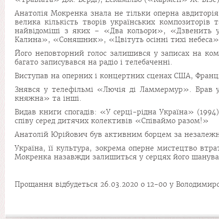
Анатолія Мокренка знала не тільки оперна авдиторія,
велика кількість творів українських композиторів т
найвідоміші з яких – «Два кольори», «Дзвенить 
Калина», «Соняшник», «Цвітуть осінні тихі небеса»
Його неповторний голос залишився у записах на ком
багато записувався на радіо і телебаченні.
Виступав на оперних і концертних сценах США, Франції
Знявся у телефільмі «Лючія ді Ламмермур». Брав у
княжна» та інші.
Видав книги спогадів: «У серці-рідна Україна» (1994
співу серед дитячих колективів «Співаймо разом!»
Анатолій Юрійович був активним борцем за незалежн
Україна, її культура, зокрема оперне мистецтво втра
Мокренка назавжди залишиться у серцях його шанувал
Прощання відбудеться 26.03.2020 о 12-00 у Володимир