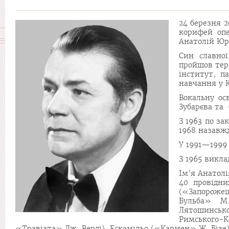
24 березня 2
корифей опе
Анатолій Юр
Син славної
пройшов тер
інститут, п
навчання у 
Вокальну ос
Зубарєва та 
З 1963 по за
1968 назавж
У 1991—1999
З 1965 викла
Ім’я Анатолі
40 провідни
(«Запорожец
Бульба» М
Лятошинсько
Римського-К
«Травіата» Дж. Верді), Ескамільо («Кармен» Ж. Бізе)