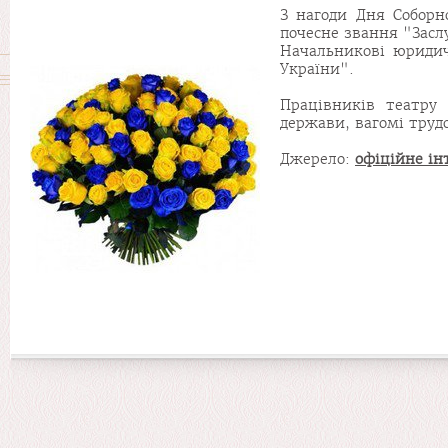
З нагоди Дня Соборн
почесне звання "Засл
Начальникові юридич
України".
Працівників театру 
держави, вагомі труд
Джерело:
офіційне і