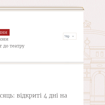
ини
сони
т до театру
яць: відкриті 4 дні на