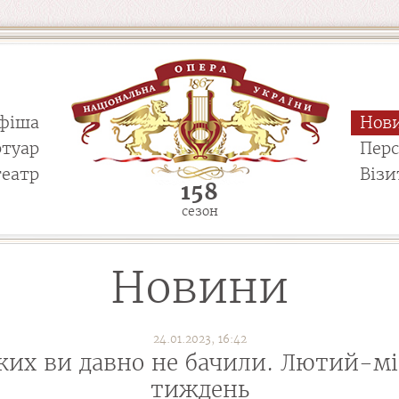
фіша
Нов
ртуар
Пер
театр
Візи
158
сезон
Новини
24.01.2023, 16:42
их ви давно не бачили. Лютий-міс
тиждень