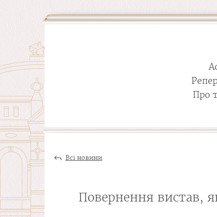
А
Репе
Про 
Всі новини
Повернення вистав, як