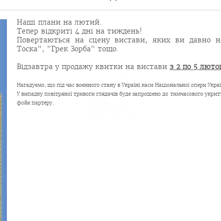
Наші плани на лютий.
Тепер відкриті 4 дні на тиждень!
Повертаються на сцену вистави, яких ви давно н
Тоска", "Грек Зорба" тощо.
Відзавтра у продажу квитки на вистави
з 2 по 5 люто
Нагадуємо, що під час воєнного стану в Україні каси Національної опери Укра
У випадку повітряної тривоги глядачів буде запрошено до тимчасового укри
фойє партеру.