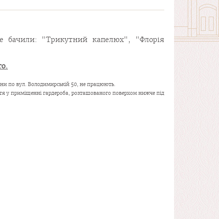
е бачили: "Трикутний капелюх", "Флорія
го.
їни по вул. Володимирській 50, не працюють.
ття у приміщенні гардероба, розташованого поверхом нижче під