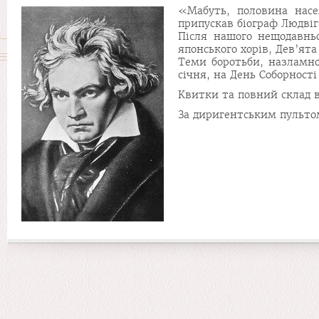
«Мабуть, половина насе
припускав біограф Людві
Після нашого нещодавньо
японського хорів, Дев’ят
Теми боротьби, назламно
січня, на День Соборності
Квитки та повний склад 
За диригентським пульто