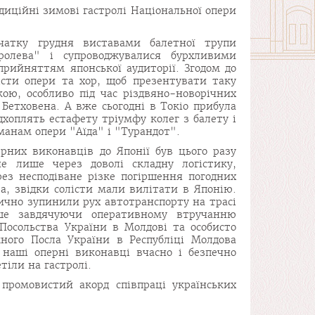
иційні зимові гастролі Національної опери
чатку грудня виставами балетної трупи
ролева" і супроводжувалися бурхливими
рийняттям японської аудиторії. Згодом до
істи опери та хор, щоб презентувати таку
ою, особливо під час різдвяно-новорічних
Бетховена. А вже сьогодні в Токіо прибула
ідхоплять естафету тріумфу колег з балету і
анам опери "Аїда" і "Турандот".
рних виконавців до Японії був цього разу
е лише через доволі складну логістику,
ез несподіване різке погіршення погодних
, звідки солісти мали вилітати в Японію.
ично зупинили рух автотранспорту на трасі
ше завдячуючи оперативному втручанню
Посольства України в Молдові та особисто
ного Посла України в Республіці Молдова
 наші оперні виконавці вчасно і безпечно
тіли на гастролі.
 промовистий акорд співпраці українських