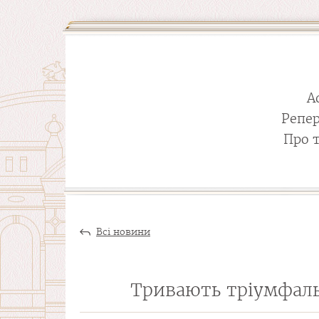
А
Репе
Про 
Всі новини
Тривають тріумфальн