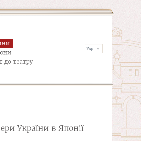
ини
сони
т до театру
ери України в Японії