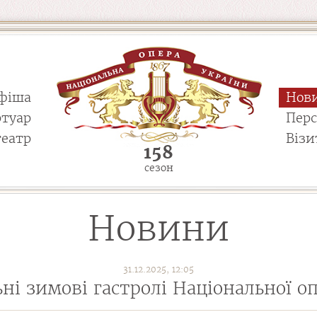
фіша
Нов
ртуар
Пер
театр
Візи
158
сезон
Новини
31.12.2025, 12:05
і зимові гастролі Національної оп