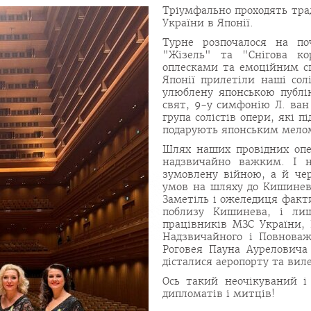
Тріумфально проходять трад
України в Японії.
Турне розпочалося на по
"Жізель" та "Снігова ко
оплесками та емоційним сп
Японії прилетіли наші сол
улюблену японською публік
свят, 9-у симфонію Л. ван 
група солістів опери, які п
подарують японським мелом
Шлях наших провідних опе
надзвичайно важким. І н
зумовлену війною, а й чер
умов на шляху до Кишинева
Заметіль і ожеледиця факт
поблизу Кишинева, і ли
працівників МЗС України, 
Надзвичайного і Повноваж
Роговея Пауна Ауреловича
дісталися аеропорту та виле
Ось такий неочікуваний і
дипломатів і митців!