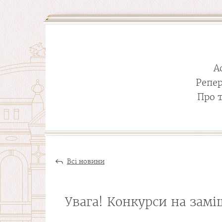
А
Репе
Про 
Всі новини
Увага! Конкурси на замі