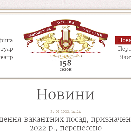
фіша
Нов
ртуар
Пер
театр
Візи
158
сезон
Новини
28.01.2022, 14:44
щення вакантних посад, призначени
2022 р., перенесено