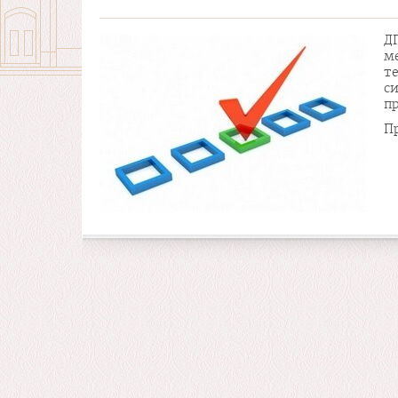
Д
м
т
с
пр
П