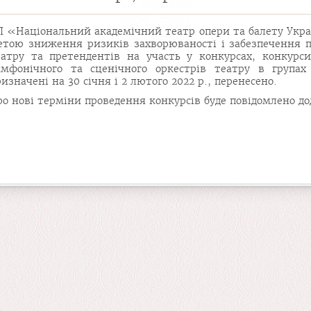
П «Національний академічний театр опери та балету Украї
етою зниження ризиків захворюваності і забезпечення пр
еатру та претендентів на участь у конкурсах, конкурс
имфонічного та сценічного оркестрів театру в групах
изначені на 30 січня і 2 лютого 2022 р., перенесено.
ро нові терміни проведення конкурсів буде повідомлено до