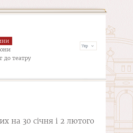
ини
сони
т до театру
х на 30 січня і 2 лютого