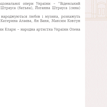
ціональної опери України - "Віденський
Штрауса (батька), Йоганна Штрауса (сина)
к народжуються любов і музика, розкажуть
Катерина Алаєва, Ян Ваня, Максим Ковтун
ни Клари - народна артистка України Олена