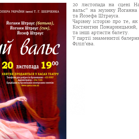
20 листопада на сцені На
вальс" на музику Йоганна 
та Йозефа Штрауса.
Чарівну історію про те, я
Костянтин Пожарницький, 
та інші артисти балету.
У партії знаменитої балери
Філіп’єва.