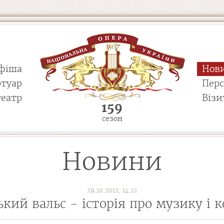
фіша
Нов
ртуар
Пер
театр
Візи
159
сезон
Новини
29.10.2012, 14:12
ький вальс - історія про музику і 