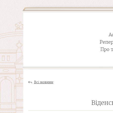
А
Репе
Про 
Всі новини
Віденс