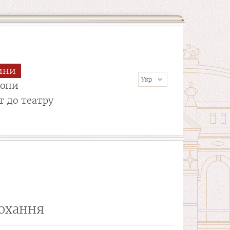
ини
сони
т до театру
кохання