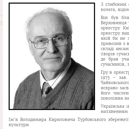
З глибоким 
колега, від
Він був бли
Верховинця т
оркестру Ки
оркестру наш
якій би не 
привозив з в
складі ансам
творів сучас
де брав уча
сучасників, 
Гру в оркест
1975 – зав.
Чайковськог
яскраво зас
його числе
покоління м
Українська 
натхненням 
Ім’я Володимира Кириловича Турбовського збережет
культури.