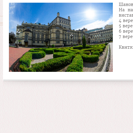
Шанов
На на
виста
4 вер
5 вер
6 вер
7 вер
Квитк