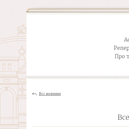
А
Репе
Про 
Всі новини
Все