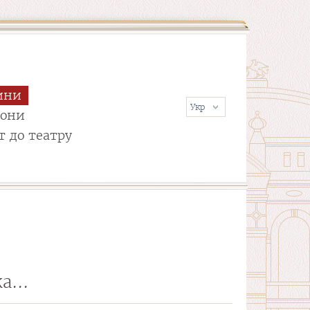
ини
сони
т до театру
а...