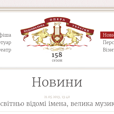
фіша
Нов
ртуар
Пер
театр
Візи
158
сезон
Новини
21.05.2013, 13:40
світньо відомі імена, велика музик