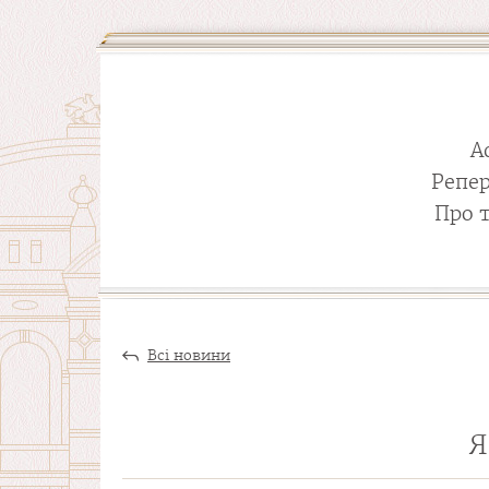
А
Репе
Про 
Всі новини
Я