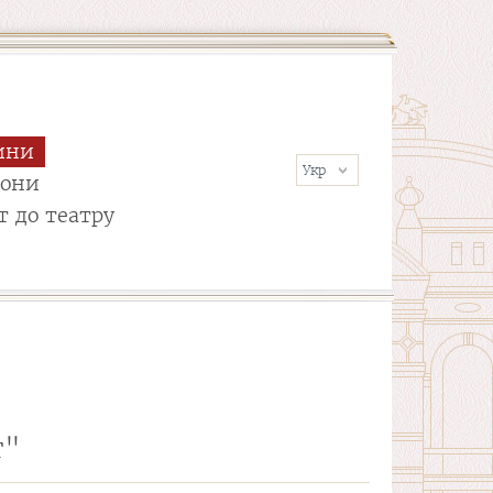
ини
сони
т до театру
т"