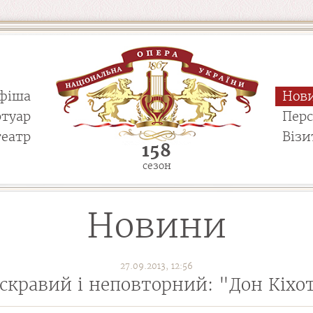
фіша
Нов
ртуар
Пер
театр
Візи
158
сезон
Новини
27.09.2013, 12:56
скравий і неповторний: "Дон Кіхо