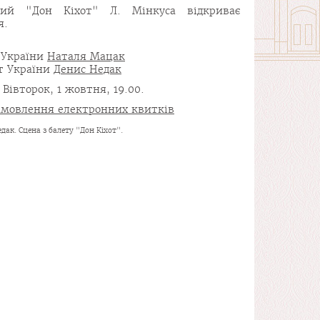
чий "Дон Кіхот" Л. Мінкуса відкриває
я.
а України
Наталя Мацак
т України
Денис Недак
Вівторок, 1 жовтня, 19.00.
замовлення електронних квитків
дак. Сцена з балету "Дон Кіхот".