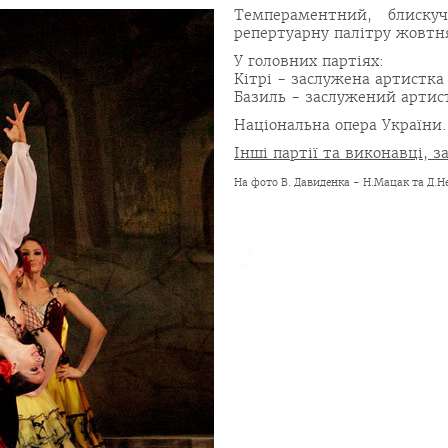
Темпераментний, блиску
репертуарну палітру жовтн
У головних партіях:
Кітрі - заслужена артистк
Базиль - заслужений артис
Національна опера України. 
Інші партії та виконавці, 
На фото В. Давиденка - Н.Мацак та Д.Не