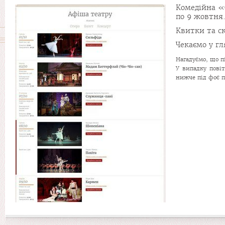
Комедійна «
по 9 жовтня
Квитки та с
Чекаємо у гл
Нагадуємо, що п
У випадку пові
нижче під фоє п