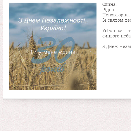
Єдина.
Рідна.
Неповторна.
Зі святом те
Усім нам - т
синього неб
З Днем Незал