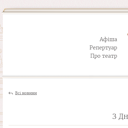
Афіша
Репертуар
Про театр
Всі новини
З Дн