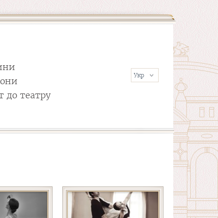
ини
сони
т до театру