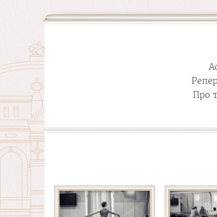
А
Репе
Про 