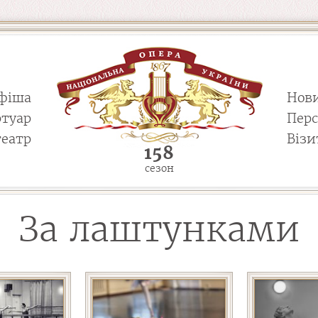
фіша
Нов
ртуар
Пер
театр
Візи
158
сезон
За лаштунками