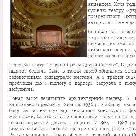
акцентом. Хоча тод
будівлю театру «ук
посеред площі. Вну
автор статті не від
Спливав час, історі
загрозою знищення.
визвольних змагань,
київського оперного
нового «пролетарськ
Пережив театр і страшні роки Другої Світової. Відом
підриву будівлі. Саме в такий спосіб збиралися зни
задоволенням відвідували вистави. А 2 травня 1943
пробивши дах і підлогу в партері, загрузла в піск
вибухнула.
Понад вісім десятиліть архітектурний шедевр В. 
капітального ремонту! Хіба що 1936 р. зробили двоп
боку. За час експлуатації зносилися конструкції, ф
механізми, багато втратив зовнішній і внутрішній де
поволі осідати й давати тріщини. У 1984 - 1987 рр
вимагала великої роботи, що тривала п’ять років. Сві
Реставратори не тільки зберегли чудовий зовнішній