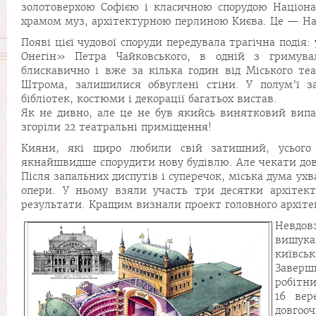
золотоверхою Софією і класичною спорудою Націонал
храмом муз, архітектурною перлиною Києва. Це — Нац
Появі цієї чудової споруди передувала трагічна подія
Онегін» Петра Чайковського, в одній з гримува
блискавично і вже за кілька годин від Міського теа
Штрома, залишилися обвуглені стіни. У полум’ї з
бібліотек, костюми і декорації багатьох вистав.
Як не дивно, але це не був якийсь винятковий випад
згоріли 22 театральні приміщення!
Кияни, які щиро любили свій затишний, усього 
якнайшвидше спорудити нову будівлю. Але чекати дове
Після запальних диспутів і суперечок, міська дума у
опери. У ньому взяли участь три десятки архітекто
результати. Кращим визнали проект головного архітек
Невдов
вишука
київськ
Заверш
робітни
16 вер
довгоо