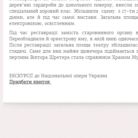
дерев’яні гардероби до цокольного поверху, внесли 
спеціальний хоровий клас. Збільшили сцену: з 17-ти 
діями, але й під час самої вистави. Загальна пло
електронікою, освітленням.
Під час реставрації замість старовинного органу
Переобладнали й оркестрову яму, в якій нині одночас
Після реставрації загальна площа театру збільшила
глядачі. Саме для них майже щовечора підіймається 
перлина Віктора Шретера стала справжнім Храмом Му
ЕКСКУРСІЇ до Національної опери України
Придбати квиток