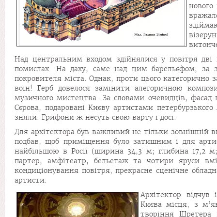
нового 
вражало
здійма
візерун
витонч
Над центральним входом здійнялися у повітря дві 
помислах. На даху, саме над цим барельєфом, за 
покровителя міста. Однак, проти цього категорично 
воїн! Герб довелося замінити
алегоричною композ
музичного мистецтва. За словами очевидців, фасад
Сєрова, подаровані Києву артистами петербурзького М
зняли. Грифони ж несуть свою варту і досі.
Для архітектора був важливий не тільки зовнішній в
подбав, щоб приміщення було затишним і для артист
найбільшою в Росії (ширина 34,3 м; глибина 17,2 м
партер, амфітеатр, бельетаж та чотири яруси вмі
кондиціонування повітря, прекрасне сценічне обладна
артисти.
Архітектор відчув 
Києва місця, з м’
творіння Шретера 